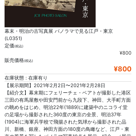
幕末・明治の古写真展 パノラマで見る江戸・東京
(L0351)
定価
(税込)
¥800
販売価格
(税込)
¥800
在庫状態 : 在庫有り
【展示期間】2021年2月2日〜2021年2月28日
【紹介文】幕末期にフェリーチェ・ベアトが撮影した港区
三田の有馬屋敷や田安門前から九段下、神田、大手町方面
の眺めをはじめ、明治22年(1889)に建築中のニコライ堂
の足場から撮影された360度の東京の全景、明治37年
(1904)に海軍兵学校で飛揚された気球から撮影された品
川、新橋、銀座、神田方面の180度の鳥瞰など、江戸・東