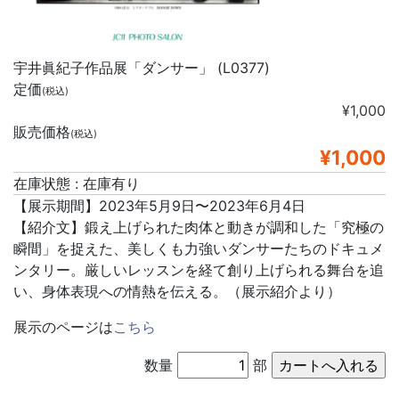
宇井眞紀子作品展「ダンサー」 (L0377)
定価
(税込)
¥1,000
販売価格
(税込)
¥1,000
在庫状態 : 在庫有り
【展示期間】2023年5月9日〜2023年6月4日
【紹介文】鍛え上げられた肉体と動きが調和した「究極の
瞬間」を捉えた、美しくも力強いダンサーたちのドキュメ
ンタリー。厳しいレッスンを経て創り上げられる舞台を追
い、身体表現への情熱を伝える。（展示紹介より）
展示のページは
こちら
数量
部