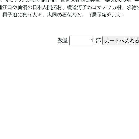
蓮江口や仙洞の日本人開拓村、横道河子のロマノフカ村、承徳
、貝子廟に集う人々、大同の石仏など。（展示紹介より）
数量
部