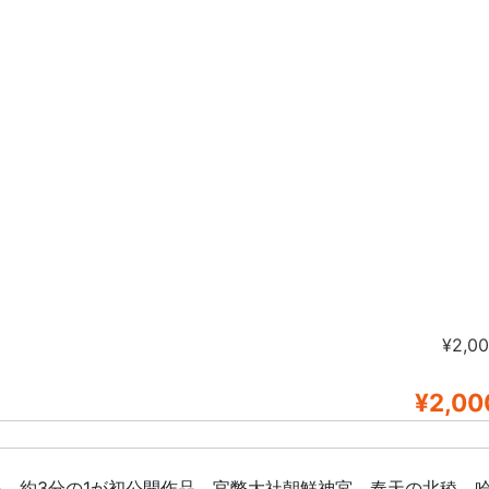
¥2,0
¥2,00
。約3分の1が初公開作品。官幣大社朝鮮神宮、奉天の北稜、