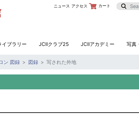
カート
ニュース
アクセス
Iライブラリー
JCIIクラブ25
JCIIアカデミー
写真
サロン 図録
図録
写された外地