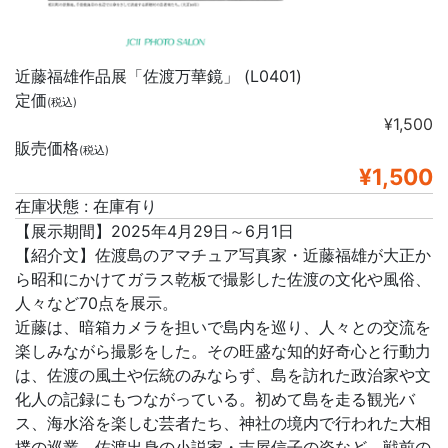
近藤福雄作品展「佐渡万華鏡」 (L0401)
定価
(税込)
¥1,500
販売価格
(税込)
¥1,500
在庫状態 : 在庫有り
【展示期間】2025年4月29日～6月1日
【紹介文】佐渡島のアマチュア写真家・近藤福雄が大正か
ら昭和にかけてガラス乾板で撮影した佐渡の文化や風俗、
人々など70点を展示。
近藤は、暗箱カメラを担いで島内を巡り、人々との交流を
楽しみながら撮影をした。その旺盛な知的好奇心と行動力
は、佐渡の風土や伝統のみならず、島を訪れた政治家や文
化人の記録にもつながっている。初めて島を走る観光バ
ス、海水浴を楽しむ芸者たち、神社の境内で行われた大相
撲の巡業、佐渡出身の小説家・吉屋信子の姿など、戦前の