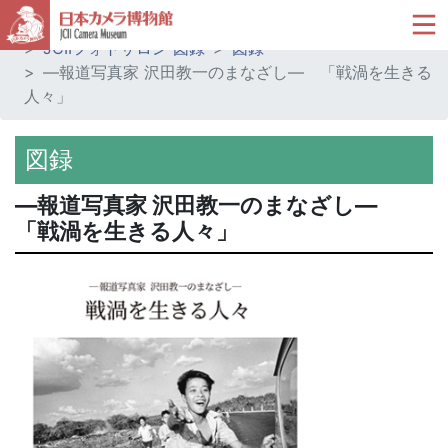
ホーム
ミュージアムショップ
JCIIフォトサロン 図録
図録
―報道写真家 沢田教一のまなざし― 「戦渦を生きる
人々」
図録
―報道写真家 沢田教一のまなざし―
「戦渦を生きる人々」