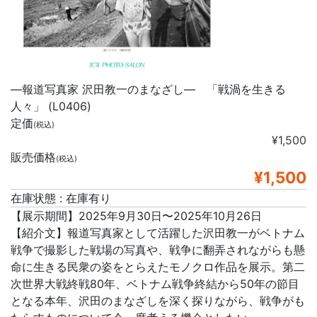
―報道写真家 沢田教一のまなざし― 「戦渦を生きる
人々」 (L0406)
定価
(税込)
¥1,500
販売価格
(税込)
¥1,500
在庫状態 : 在庫有り
【展示期間】2025年9月30日〜2025年10月26日
【紹介文】報道写真家として活躍した沢田教一がベトナム
戦争で撮影した戦場の写真や、戦争に翻弄されながらも懸
命に生きる民衆の姿をとらえたモノクロ作品を展示。第二
次世界大戦終戦80年、ベトナム戦争終結から50年の節目
となる本年、沢田のまなざしを深く探りながら、戦争がも