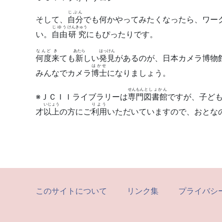
じぶん
そして、
自分
でも何かやってみたくなったら、ワー
じゆう
けんきゅう
い。
自由
研究
にもぴったりです。
なんど
き
あたら
はっけん
何度
来
ても
新
しい
発見
があるのが、日本カメラ博物
はかせ
みんなでカメラ
博士
になりましょう。
せんもん
としょかん
※ＪＣＩＩライブラリーは
専門
図書館
ですが、子ども
いじょう
りよう
才
以上
の方にご
利用
いただいていますので、おとな
このサイトについて
リンク集
プライバシ