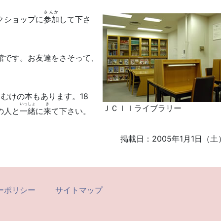
さんか
クショップに
参加
して下さ
館です。お友達をさそって、
むけの本もあります。18
いっしょ
き
ＪＣＩＩライブラリー
の人と
一緒
に
来
て下さい。
掲載日：2005年1月1日（土
ーポリシー
サイトマップ