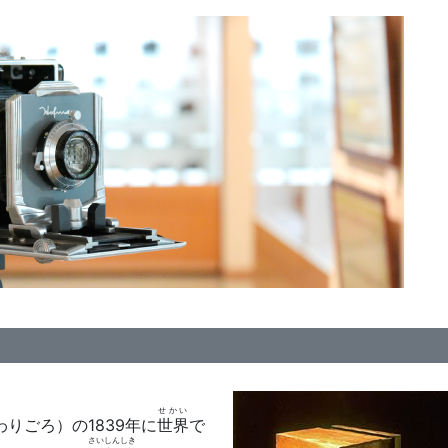
せかい
わりごろ）の1839年に
世界
で
さいしんしき