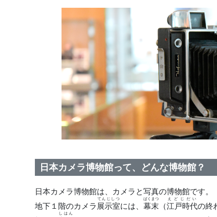
日本カメラ博物館って、どんな博物館？
日本カメラ博物館は、カメラと写真の博物館です。
てんじしつ
ばくまつ
えどじだい
地下１階のカメラ
展示室
には、
幕末
（
江戸時代
の終
しはん