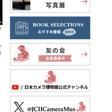
ラ
っ
ま
ま
き
月
っ