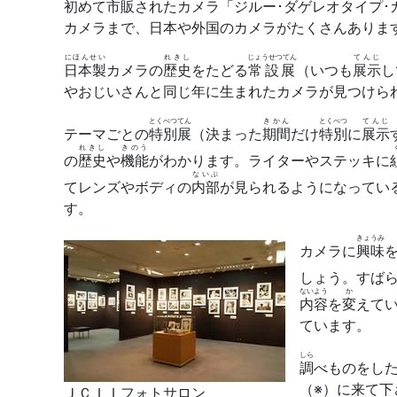
初めて
市販
されたカメラ「ジルー･ダゲレオタイプ･
カメラまで、日本や外国のカメラがたくさんありま
にほんせい
れきし
じょうせつてん
てんじ
日本製
カメラの
歴史
をたどる
常設展
（いつも
展示
し
やおじいさんと同じ年に生まれたカメラが見つけら
とくべつてん
きかん
とくべつ
てんじ
テーマごとの
特別展
（決まった
期間
だけ
特別
に
展示
れきし
きのう
の
歴史
や
機能
がわかります。ライターやステッキに
ないぶ
てレンズやボディの
内部
が見られるようになってい
す。
きょうみ
カメラに
興味
しょう。すば
ないよう
か
内容
を
変
えて
ています。
しら
調
べものをし
（※）に来て下
ＪＣＩＩフォトサロン