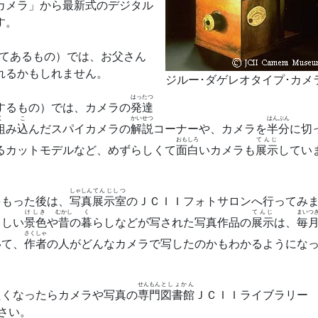
カメラ」から
最新式
のデジタル
す。
てあるもの）では、お父さん
れるかもしれません。
ジルー･ダゲレオタイプ･カメ
はったつ
するもの）では、カメラの
発達
く
こ
かいせつ
はんぶん
組
み
込
んだスパイカメラの
解説
コーナーや、カメラを
半分
に切
おもしろ
てんじ
るカットモデルなど、めずらしくて
面白
いカメラも
展示
してい
しゃしん
てんじしつ
をもった後は、
写真
展示室
のＪＣＩＩフォトサロンへ行ってみ
けしき
むかし
く
てんじ
まいつ
らしい
景色
や
昔
の
暮
らしなどが写された写真作品の
展示
は、
毎
さくしゃ
いて、
作者
の人がどんなカメラで写したのかもわかるようにな
せんもん
としょかん
たくなったらカメラや写真の
専門
図書館
ＪＣＩＩライブラリー
さい。