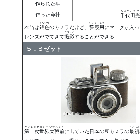
作られた年
ちよだこうが
作った会社
千代田
ぎんいろ
けいさつよう
本当は
銀色
のカメラだけど、
警察用
にマークが入っ
さつえい
レンズがでてきて
撮影
することができる。
５．ミゼット
だいにじせかいたいせんまえ
さいしょ
第二次世界大戦前
に出ていた日本の豆カメラの
最初