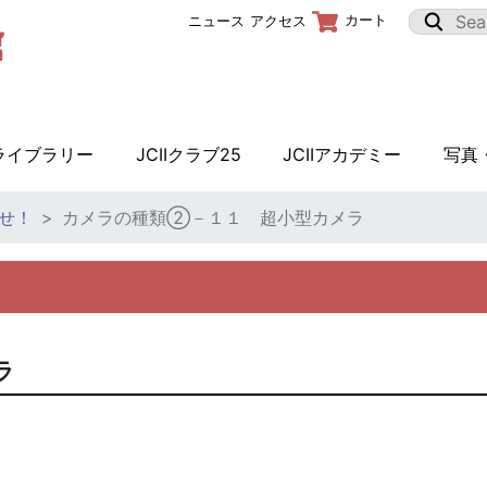
カート
ニュース
アクセス
Iライブラリー
JCIIクラブ25
JCIIアカデミー
写真
せ！
カメラの種類②－１１ 超小型カメラ
ラ