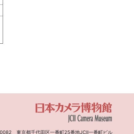
）
0082
東京都千代田区一番町25番地JCII一番町ビル