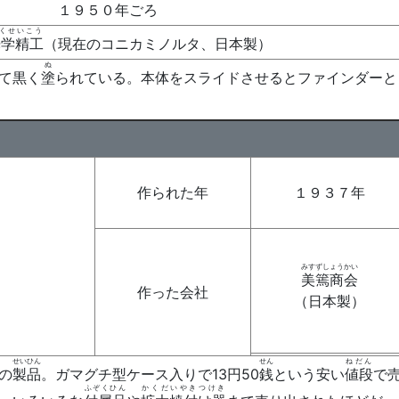
１９５０年ごろ
くせいこう
光学精工
（現在のコニカミノルタ、日本製）
ぬ
て黒く
塗
られている。本体をスライドさせるとファインダーと
作られた年
１９３７年
みすずしょうかい
美篶商会
作った会社
（日本製）
せいひん
せん
ねだん
の
製品
。ガマグチ型ケース入りで13円50
銭
という安い
値段
で
ふぞくひん
かくだいやきつけき