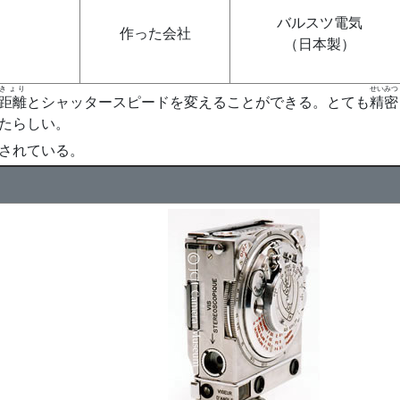
バルスツ電気
作った会社
（日本製）
きょり
せいみつ
距離
とシャッタースピードを変えることができる。とても
精密
たらしい。
されている。