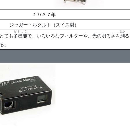
１９３７年
ジャガー・ルクルト（スイス製）
たきのう
はか
とても
多機能
で、いろいろなフィルターや、光の明るさを
測
る
る。