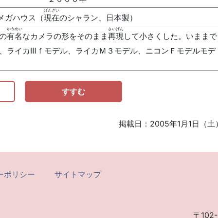
げんざい
メガハウス（
現在
のシャラン、日本製）
ゆうめい
さいげん
の
有名
なカメラの形をそのまま
再現
して小さくした。いままで
、ライカⅢｆモデル、ライカＭ３モデル、ニコンＦモデルモデ
すすむ
掲載日：2005年1月1日（土
ーポリシー
サイトマップ
〒102-