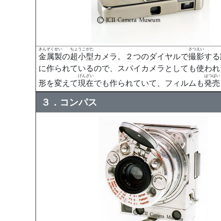
きんぞくせい
ちょうこがた
さつえい
金属製
の
超小型
カメラ。２つのダイヤルで
撮影
する
に作られているので、スパイカメラとしても使われ
げんざい
はつばい
形を変えて
現在
でも作られていて、フィルムも
発売
３．コンパス