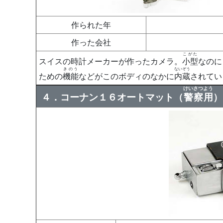
作られた年
作った会社
こがた
スイスの時計メーカーが作ったカメラ。
小型
なのに
きのう
ないぞう
ための
機能
などがこのボディのなかに
内蔵
されてい
けいさつよう
４．コーナン１６オートマット（
警察用
）