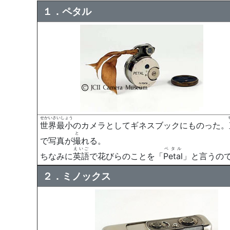
１．ペタル
せかいさいしょう
世界最小
のカメラとしてギネスブックにものった。
と
で写真が
撮
れる。
えいご
ペタル
ちなみに
英語
で花びらのことを「
Petal
」と言うの
２．ミノックス