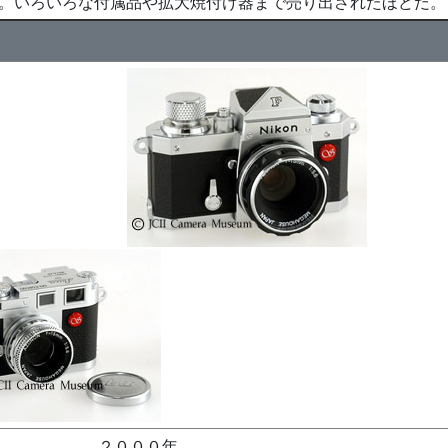
。いろいろな
付属品
や
拡大焼付け器
まで売り出されたほどだ。
２０００年