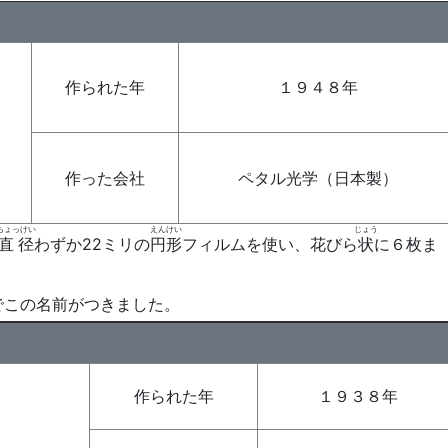
作られた年
１９４８年
作った会社
ペタル光学（日本製）
ちょっけい
えんけい
じょう
直径
わずか22ミリの
円形
フィルムを使い、花びら
状
に６枚ま
でこの名前がつきました。
作られた年
１９３８年