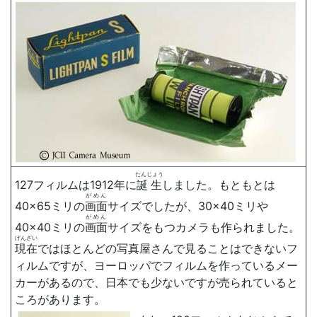
たんじょう
127フィルムは1912年に
誕生
しました。もともとは
がめん
40×65ミリの
画面
サイズでしたが、30×40ミリや
がめん
40×40ミリの
画面
サイズをもつカメラも作られました。
げんざい
現在
ではほとんどの写真屋さんで見ることはできないフ
ィルムですが、ヨーロッパでフィルムを作っているメー
カーがあるので、日本でも少ないですが売られていると
ころがあります。