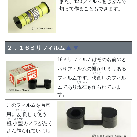
また、120フィルムをじぶんで
切って作ることもできます。
２．１６ミリフィルム
▲
▼
16ミリフィルムはその名前のと
はば
おりフィルムの
幅
が16ミリある
えいが
フィルムです。
映画
用のフィル
げんざい
ムであり
現在
も作られていま
す。
このフィルムを写真
かいりょう
つか
用に
改良
して
使
う
ごくしょうがた
極小型
カメラがたく
さん作られていまし