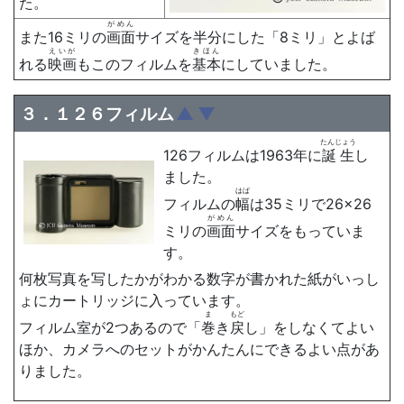
た。
がめん
また16ミリの
画面
サイズを半分にした「8ミリ」とよば
えいが
きほん
れる
映画
もこのフィルムを
基本
にしていました。
３．１２６フィルム
▲
▼
たんじょう
126フィルムは1963年に
誕生
し
ました。
はば
フィルムの
幅
は35ミリで26×26
がめん
ミリの
画面
サイズをもっていま
す。
何枚写真を写したかがわかる数字が書かれた紙がいっし
ょにカートリッジに入っています。
ま
もど
フィルム室が2つあるので「
巻
き
戻
し」をしなくてよい
ほか、カメラへのセットがかんたんにできるよい点があ
りました。