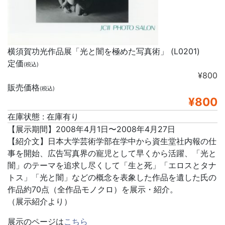
横須賀功光作品展「光と闇を極めた写真術」 (L0201)
定価
(税込)
¥800
販売価格
(税込)
¥800
在庫状態 : 在庫有り
【展示期間】2008年4月1日〜2008年4月27日
【紹介文】日本大学芸術学部在学中から資生堂社内報の仕
事を開始、広告写真界の寵児として早くから活躍、「光と
闇」のテーマを追求し尽くして「生と死」「エロスとタナ
トス」「光と闇」などの概念を表象した作品を遺した氏の
作品約70点（全作品モノクロ）を展示・紹介。
（展示紹介より）
展示のページは
こちら