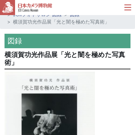
ホーム
ミュージアムショップ
JCIIフォトサロン 図録
図録
横須賀功光作品展「光と闇を極めた写真術」
図録
横須賀功光作品展「光と闇を極めた写真
術」