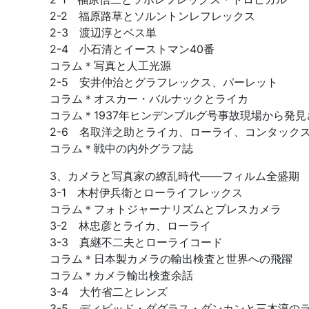
2-2 福原路草とソルントンレフレックス
2-3 渡辺淳とベス単
2-4 小石清とイーストマン40番
コラム＊写真と人工光源
2-5 安井仲治とグラフレックス、パーレット
コラム＊オスカー・バルナックとライカ
コラム＊1937年ヒンデンブルグ号事故現場から発見
2-6 名取洋之助とライカ、ローライ、コンタック
コラム＊戦中の内外グラフ誌
3、カメラと写真家の繚乱時代――フィルム全盛期
3-1 木村伊兵衛とローライフレックス
コラム＊フォトジャーナリズムとプレスカメラ
3-2 林忠彦とライカ、ローライ
3-3 真継不二夫とローライコード
コラム＊日本製カメラの輸出検査と世界への飛躍
コラム＊カメラ輸出検査余話
3-4 大竹省二とレンズ
3-5 ディビッド・ダグラス・ダンカンと三木淳の