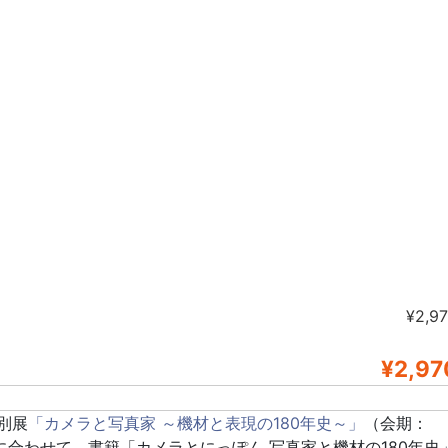
¥2,9
¥2,97
別展
「カメラと写真家 ～機材と表現の180年史～」
（会期：
））に合わせて、書籍「カメラとにっぽん 写真家と機材の180年史