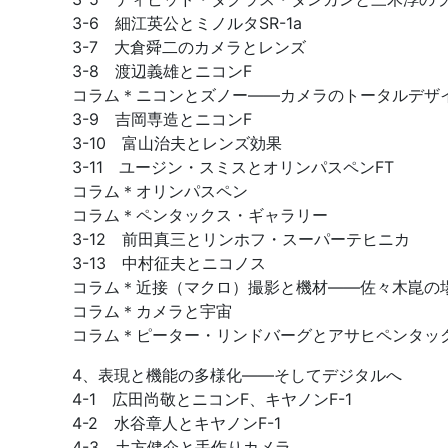
3-6 細江英公とミノルタSR-1a
3-7 大倉舜二のカメラとレンズ
3-8 渡辺義雄とニコンF
コラム＊ニコンとズノー――カメラのトータルデザ
3-9 吉岡専造とニコンF
3-10 富山治夫とレンズ効果
3-11 ユージン・スミスとオリンパスペンFT
コラム＊オリンパスペン
コラム＊ペンタックス・ギャラリー
3-12 前田真三とリンホフ・スーパーテヒニカ
3-13 中村征夫とニコノス
コラム＊近接（マクロ）撮影と機材――佐々木崑の
コラム＊カメラと宇宙
コラム＊ピーター・リンドバーグとアサヒペンタック
4、表現と機能の多様化――そしてデジタルへ
4-1 広田尚敬とニコンF、キヤノンF-1
4-2 水谷章人とキヤノンF-1
4-3 土方健介と手作りカメラ