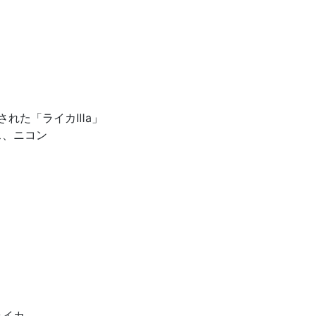
された「ライカⅢa」
ス、ニコン
ライカ