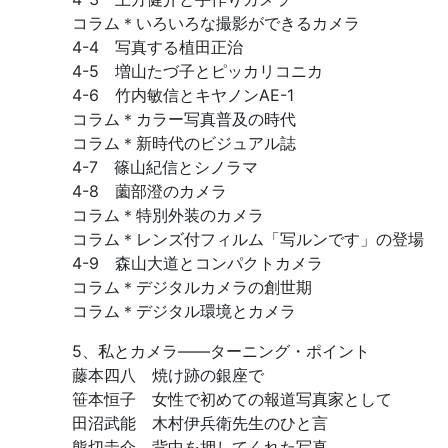
コラム＊いろいろな撮影ができるカメラ
4-4 写真する植田正治
4-5 増山たづ子とピッカリコニカ
4-6 竹内敏信とキヤノンAE-1
コラム＊カラー写真普及の時代
コラム＊新時代のビジュアル誌
4-7 篠山紀信とシノラマ
4-8 薗部澄のカメラ
コラム＊特別外装のカメラ
コラム＊レンズ付フィルム「写ルンです」の登場
4-9 森山大道とコンパクトカメラ
コラム＊デジタルカメラの創世期
コラム＊デジタル環境とカメラ
5、私とカメラ――ターニング・ポイント
藤本四八 焼け跡の銀座で
笹本恒子 女性で初めての報道写真家として
田沼武能 木村伊兵衛先生のひと言
熊切圭介 背中を押してくれた写真