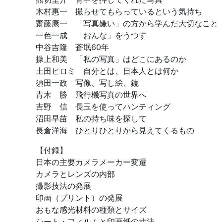
木村惠一 撮らせてもらっているという気持ち
齋藤康一 「写真嫌い」の方から学んだ大切なこと
一色一成 「おんな」をうつす
中谷吉隆 蒼氓60年
操上和美 「私の写真」はどこにあるのか
土田ヒロミ 自分とは、日本人とは何か
須田一政 写像、写し絵、鏡
青木 勝 飛行機写真の世界へ
吉野 信 長玉を使ってハンティング
沼田早苗 私の持ち味を探して
長倉洋海 ひとりひとりから見えてくるもの
【付録】
日本の主要カメラメーカー変遷
カメラとレンズの内部
撮影技法の発展
印画（プリント）の発展
おもな感光材料の種類とサイズ
シート・フィルムと印画紙の寸法