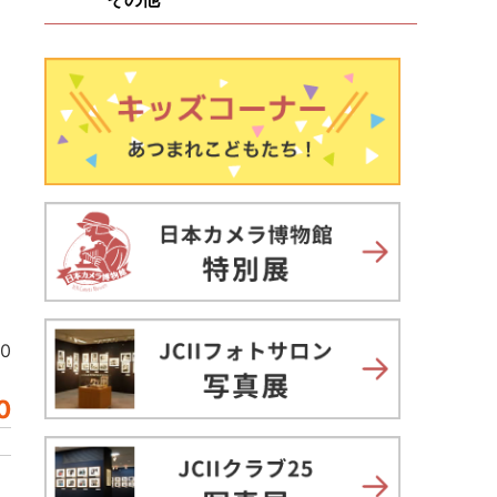
70
0
」