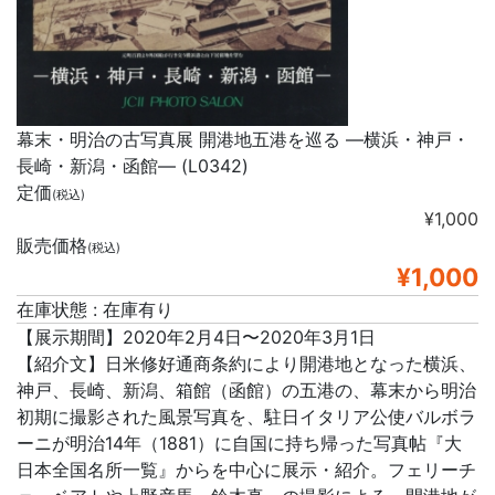
幕末・明治の古写真展 開港地五港を巡る ―横浜・神戸・
長崎・新潟・函館― (L0342)
定価
(税込)
¥1,000
販売価格
(税込)
¥1,000
在庫状態 : 在庫有り
【展示期間】2020年2月4日〜2020年3月1日
【紹介文】日米修好通商条約により開港地となった横浜、
神戸、長崎、新潟、箱館（函館）の五港の、幕末から明治
初期に撮影された風景写真を、駐日イタリア公使バルボラ
ーニが明治14年（1881）に自国に持ち帰った写真帖『大
日本全国名所一覧』からを中心に展示・紹介。フェリーチ