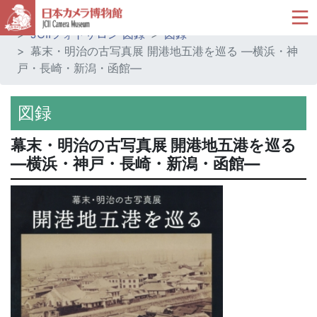
ホーム
ミュージアムショップ
JCIIフォトサロン 図録
図録
幕末・明治の古写真展 開港地五港を巡る ―横浜・神
戸・長崎・新潟・函館―
図録
幕末・明治の古写真展 開港地五港を巡る
―横浜・神戸・長崎・新潟・函館―