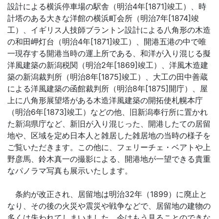
設計による横浜停車場の駅舎（明治4年[1871]竣工）、時
計塔のある大きな洋館の横浜町会所（明治7年[1874]竣
工）、イギリス人技師ブラントン設計による八角形の木造
の和田岬灯台（明治4年[1871]竣工）、開港五港の中で唯
一現存する開港当時の運上所である、和洋が入り混じる擬
洋風建築の新潟税関（明治2年[1869]竣工）、洋風木造建
築の新潟裁判所（明治8年[1875]竣工）、大工の田中善蔵
による洋風建築の函館裁判所（明治8年[1875]開庁）、屋
上に八角形展望塔がある木造洋風建築の開拓使札幌本庁
（明治6年[1873]竣工）などの他、旧新潟奉行所に置かれ
た新潟県庁など、新旧が入り混じった、開港したての居留
地や、区域を定め日本人と雑居した雑居地の当時の様子を
ご覧いただきます。この他に、フェリーチェ・ベアトや上
野彦馬、鈴木真一の撮影による、開港地が一望できる貴重
なパノラマ写真も展示いたします。
条約が改正され、居留地は明治32年（1899）に廃止と
なり、その後の火災や震災や戦争などで、居留地の建物の
多くは失われてしまいました。今はもう見ることのできな