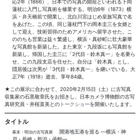
応2年（1866）、日本での写真の開祖といわれる下岡
蓮杖に入門し写真術を修業する。明治6年（1873）横
浜・弁天橋前で開業し、北白川宮はじめ皇族写真で名
をあげた。この頃、同じ蓮杖門下の岡本圭三を女婿と
して迎え、技術習得のためアメリカへ留学させた。こ
ののちも営業は益々繁盛し、横浜・真砂町に壮大豪華
な写真館を新築した。また東京・九段坂にも写真館を
新築し、帰国した圭三に「2代目・鈴木真一」を名乗ら
せ、この九段支店を任せた。自分は「鈴木真」とし、
隠居後は次男が「3代目・鈴木真一」を継いでいる。大
正7年（1918）逝去、享年84歳。
★この展示に合わせて、2020年2月15日（土）に古写真
収集家の石黒敬章氏をお招きし、日本カメラ博物館の古写
真研究員・井桜直美との
トークショー
を開催いたします。
タイトル
開港地五港を巡る ―横浜・神
幕末・明治の古写真展
戸・長崎・新潟・函館―