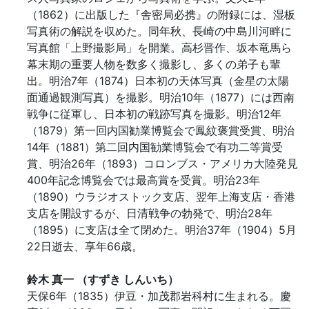
（1862）に出版した『舎密局必携』の附録には、湿板
写真術の解説を収めた。同年秋、長崎の中島川河畔に
写真館「上野撮影局」を開業。高杉晋作、坂本竜馬ら
幕末期の重要人物を数多く撮影し、多くの弟子も輩
出。明治7年（1874）日本初の天体写真（金星の太陽
面通過観測写真）を撮影。明治10年（1877）には西南
戦争に従軍し、日本初の戦跡写真を撮影。明治12年
（1879）第一回内国勧業博覧会で鳳紋褒賞受賞、明治
14年（1881）第二回内国勧業博覧会で有功二等賞受
賞、明治26年（1893）コロンブス・アメリカ大陸発見
400年記念博覧会では最高賞を受賞。明治23年
（1890）ウラジオストック支店、翌年上海支店・香港
支店を開設するが、日清戦争の勃発で、明治28年
（1895）に支店は全て閉めた。明治37年（1904）5月
22日逝去、享年66歳。
鈴木 真一 （すずき しんいち）
天保6年（1835）伊豆・加茂郡岩科村に生まれる。慶