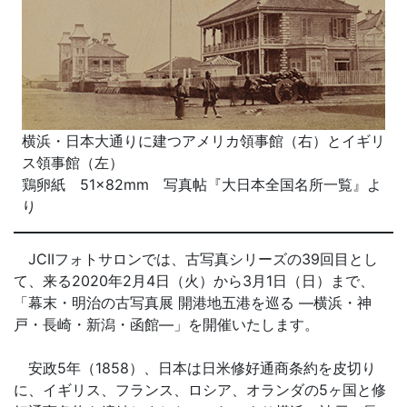
横浜・日本大通りに建つアメリカ領事館（右）とイギリ
ス領事館（左）
鶏卵紙 51×82mm 写真帖『大日本全国名所一覧』よ
り
JCIIフォトサロンでは、古写真シリーズの39回目とし
て、来る2020年2月4日（火）から3月1日（日）まで、
「幕末・明治の古写真展 開港地五港を巡る ―横浜・神
戸・長崎・新潟・函館―」を開催いたします。
安政5年（1858）、日本は日米修好通商条約を皮切り
に、イギリス、フランス、ロシア、オランダの5ヶ国と修