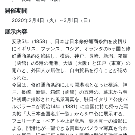
開催期間
2020年2月4日（火）～3月1日（日）
展示内容
安政5年（1858）、日本は日米修好通商条約を皮切り
にイギリス、フランス、ロシア、オランダの5ヶ国と修
好通商条約を締結し、横浜、神戸、長崎、新潟、箱館
（函館）の5港の開港、大坂（大阪）と江戸（東京）の
開市と、外国人が居住し、自由貿易を行うことが認め
られた。
今回は、修好通商条約により開港地となった横浜、神
戸、長崎、新潟、箱館（函館）の五港の、幕末から明
治初期に撮影された風景写真を、駐日イタリア公使バ
ルボラーニが明治14年（1881）に自国に持ち帰った写
真帖『大日本全国名所一覧』からを中心に展示する。
フェリーチェ・ベアトや上野彦馬、鈴木真一の撮影に
よる、開港地が一望できる貴重なパノラマ写真も合わ