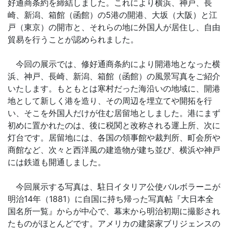
好通商条約を締結しました。これにより横浜、神戸、長
崎、新潟、箱館（函館）の5港の開港、大坂（大阪）と江
戸（東京）の開市と、それらの地に外国人が居住し、自由
貿易を行うことが認められました。
今回の展示では、修好通商条約により開港地となった横
浜、神戸、長崎、新潟、箱館（函館）の風景写真をご紹介
いたします。もともとは寒村だった海沿いの地域に、開港
地として新しく港を造り、その周辺を埋立てや開拓を行
い、そこを外国人だけが住む居留地としました。港にまず
初めに置かれたのは、後に税関と改称される運上所、次に
灯台です。居留地には、各国の領事館や裁判所、町会所や
商館など、次々と西洋風の建造物が建ち並び、横浜や神戸
には鉄道も開通しました。
今回展示する写真は、駐日イタリア公使バルボラーニが
明治14年（1881）に自国に持ち帰った写真帖『大日本全
国名所一覧』からが中心で、幕末から明治初期に撮影され
たものがほとんどです。アメリカの建築家ブリジェンスの