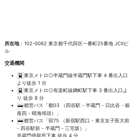
所在地
：102-0082 東京都千代田区一番町25番地 JCIIビ
ル
交通機関
東京メトロ◎半蔵門線半蔵門駅下車 4 番出入口
より徒歩 1 分
東京メトロ◎有楽町線麹町駅下車 3 番出入口よ
り 徒歩 8 分
都営バス「都03 （四谷駅 - 半蔵門
- 日比谷 - 銀
座四 - 晴海埠頭）」
都営バス「宿75 （新宿駅西口 - 東京女子医大前
- 四谷駅前 - 半蔵門
- 三宅坂）」
半蔵門停留所下車 徒歩 4 分