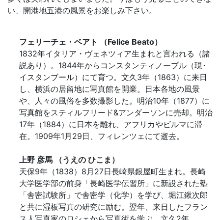
い、開港地五港の風景をお楽しみ下さい。
フェリーチェ・ベアト （Felice Beato）
1832年イタリア・ヴェネツィア生まれと言われる（諸
説あり）。1844年からコンスタンティノープル（現･
イスタンブール）にて育つ。文久3年（1863）に来日
し、横浜の居留地に写真館を開業。日本各地の風景
や、人々の風俗を多数撮影した。明治10年（1877）に
写真館をスティルフリード&アンダーソンに売却。明治
17年（1884）に日本を離れ、アフリカやビルマに滞
在。1909年1月29日、フィレンツェにて逝去。
上野 彦馬 （うえの ひこま）
天保9年（1838）8月27日長崎県銀屋町生まれ。長崎
大学医学部の前身「長崎医学伝習所」に新設された塾
「舎密試験所」で舎密学（化学）を学び、堀江鍬次郎
と共に湿板写真の研究に励む。翌年、来日したフラン
ス人写真家のロシェから写真術を学ぶ。文久2年