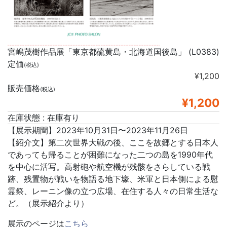
宮嶋茂樹作品展「東京都硫黄島・北海道国後島」 (L0383)
定価
(税込)
¥1,200
販売価格
(税込)
¥1,200
在庫状態 : 在庫有り
【展示期間】2023年10月31日〜2023年11月26日
【紹介文】第二次世界大戦の後、ここを故郷とする日本人
であっても帰ることが困難になった二つの島を1990年代
を中心に活写。高射砲や航空機が残骸をさらしている戦
跡、残置物が戦いを物語る地下壕、米軍と日本側による慰
霊祭、レーニン像の立つ広場、在住する人々の日常生活な
ど。（展示紹介より）
展示のページは
こちら