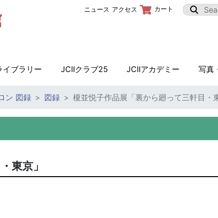
カート
ニュース
アクセス
Iライブラリー
JCIIクラブ25
JCIIアカデミー
写真
サロン 図録
図録
榎並悦子作品展「裏から廻って三軒目・
目・東京」