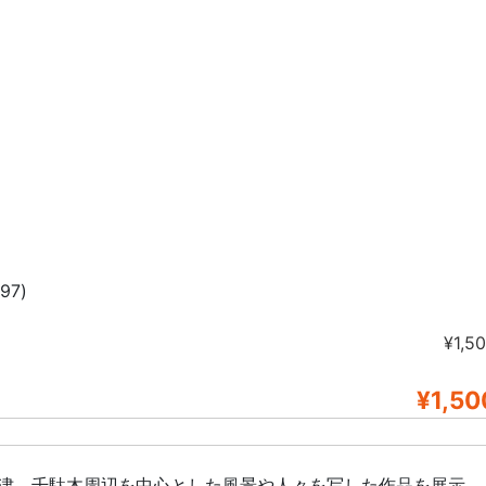
7)
¥1,5
¥1,50
根津、千駄木周辺を中心とした風景や人々を写した作品を展示。