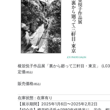
榎並悦子作品展「裏から廻って三軒目・東京」 (L039
定価
(税込)
販売価格
(税込)
在庫状態 : 在庫有り
【展示期間】2025年1月6日〜2025年2月2日
【紹介文】榎並悦子氏が1980年代後半に、谷中、