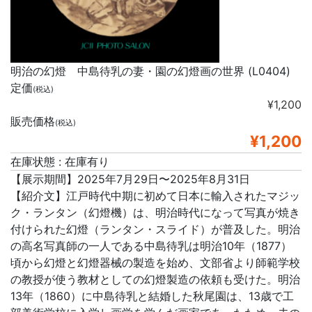
明治の幻燈 中島待乳の妻・園の幻燈画の世界 (L0404)
定価
(税込)
¥1,200
販売価格
(税込)
¥1,200
在庫状態 : 在庫有り
【展示期間】2025年7月29日〜2025年8月31日
【紹介文】江戸時代中期に初めて日本に輸入されたマジッ
ク・ランタン（幻燈機）は、明治時代になって写真が焼き
付けられた幻燈（ランタン・スライド）が普及した。明治
の高名写真師の一人である中島待乳は明治10年（1877）
頃から幻燈と幻燈器械の製造を始め、文部省より師範学校
の教授が使う教材としての幻燈製造の依頼も受けた。明治
13年（1860）に中島待乳と結婚した秋尾園は、13歳で工