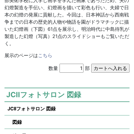
部美術学校に入学し画学を学んだ画家であったため、夫の
幻燈製造を手伝い、幻燈画を描いて彩色も行い、夫婦で日
本の幻燈の発展に貢献した。今回は、日本神話から西南戦
争までの日本の歴史的人物や物語を園がドラマチックに描
いた幻燈画（下図）61点を展示し、明治時代に中島待乳が
製造した幻燈（写真）21点のスライドショーもご覧いただ
く。
展示のページは
こちら
数量
部
JCIIフォトサロン 図録
JCIIフォトサロン 図録
図録