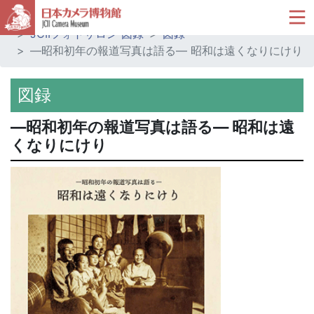
ホーム
ミュージアムショップ
JCIIフォトサロン 図録
図録
―昭和初年の報道写真は語る― 昭和は遠くなりにけり
図録
―昭和初年の報道写真は語る― 昭和は遠
くなりにけり