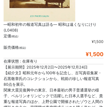
―昭和初年の報道写真は語る― 昭和は遠くなりにけり
(L0408)
定価
(税込)
¥1,500
販売価格
(税込)
¥1,500
在庫状態 : 在庫有り
【展示期間】2025年12月2日〜2025年12月24日
【紹介文】昭和元年から100年を記念し、古写真収集家・
石黒敬章氏のコレクションから、戦前の珍しい報道写真
80点を展示。
関東大震災復興中の東京、日本最初の男子普通選挙の様
子、ベルリンオリンピックで活躍した日本人選手など、貴
重な報道写真のほか、上野公園で開催されたゾウと人間の