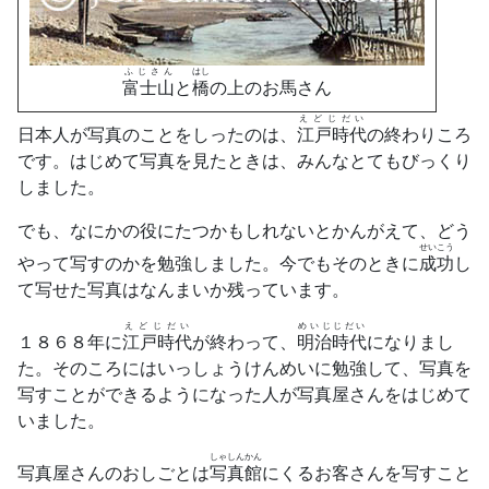
ふじさん
はし
富士山
と
橋
の上のお馬さん
えどじだい
日本人が写真のことをしったのは、
江戸時代
の終わりころ
です。はじめて写真を見たときは、みんなとてもびっくり
しました。
でも、なにかの役にたつかもしれないとかんがえて、どう
せいこう
やって写すのかを勉強しました。今でもそのときに
成功
し
て写せた写真はなんまいか残っています。
えどじだい
めいじじだい
１８６８年に
江戸時代
が終わって、
明治時代
になりまし
た。そのころにはいっしょうけんめいに勉強して、写真を
写すことができるようになった人が写真屋さんをはじめて
いました。
しゃしんかん
写真屋さんのおしごとは
写真館
にくるお客さんを写すこと