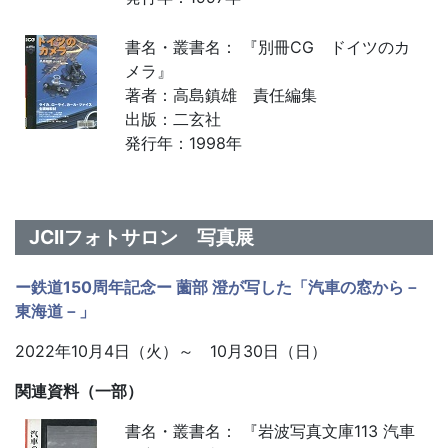
書名・叢書名： 『別冊CG ドイツのカ
メラ』
著者：高島鎮雄 責任編集
出版：二玄社
発行年：1998年
JCIIフォトサロン 写真展
ー鉄道150周年記念ー 薗部 澄が写した「汽車の窓から－
東海道－」
2022年10月4日（火）～ 10月30日（日）
関連資料（一部）
書名・叢書名： 『岩波写真文庫113 汽車