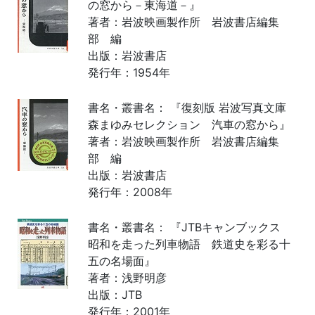
の窓から－東海道－』
著者：岩波映画製作所 岩波書店編集
部 編
出版：岩波書店
発行年：1954年
書名・叢書名： 『復刻版 岩波写真文庫
森まゆみセレクション 汽車の窓から』
著者：岩波映画製作所 岩波書店編集
部 編
出版：岩波書店
発行年：2008年
書名・叢書名： 『JTBキャンブックス
昭和を走った列車物語 鉄道史を彩る十
五の名場面』
著者：浅野明彦
出版：JTB
発行年：2001年