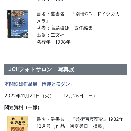
書名・叢書名： 『別冊CG ドイツのカ
メラ』
著者：高島鎮雄 責任編集
出版：二玄社
発行年：1998年
JCIIフォトサロン 写真展
本間鉄雄作品展「情趣とモダン」
2022年11月29日（火）～ 12月25日（日）
関連資料（一部）
書名・叢書名： 『芸術写真研究』1932年
12月号（作品「初夏曇日」掲載）