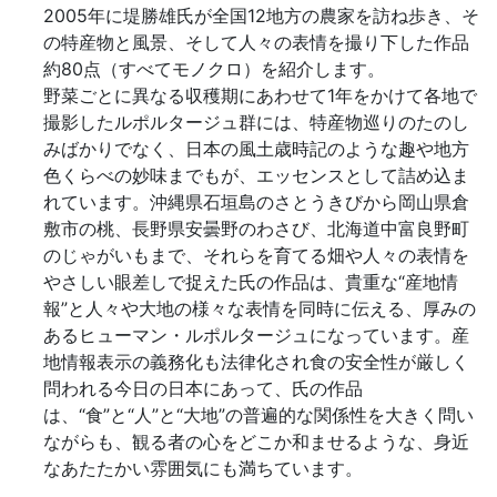
2005年に堤勝雄氏が全国12地方の農家を訪ね歩き、そ
の特産物と風景、そして人々の表情を撮り下した作品
約80点（すべてモノクロ）を紹介します。
野菜ごとに異なる収穫期にあわせて1年をかけて各地で
撮影したルポルタージュ群には、特産物巡りのたのし
みばかりでなく、日本の風土歳時記のような趣や地方
色くらべの妙味までもが、エッセンスとして詰め込ま
れています。沖縄県石垣島のさとうきびから岡山県倉
敷市の桃、長野県安曇野のわさび、北海道中富良野町
のじゃがいもまで、それらを育てる畑や人々の表情を
やさしい眼差しで捉えた氏の作品は、貴重な“産地情
報”と人々や大地の様々な表情を同時に伝える、厚みの
あるヒューマン・ルポルタージュになっています。産
地情報表示の義務化も法律化され食の安全性が厳しく
問われる今日の日本にあって、氏の作品
は、“食”と“人”と“大地”の普遍的な関係性を大きく問い
ながらも、観る者の心をどこか和ませるような、身近
なあたたかい雰囲気にも満ちています。