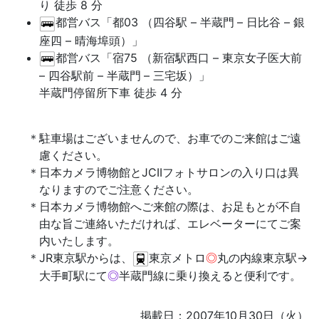
り 徒歩 8 分
都営バス「都03 （四谷駅 – 半蔵門
– 日比谷 – 銀
座四 – 晴海埠頭）」
都営バス「宿75 （新宿駅西口 – 東京女子医大前
– 四谷駅前 – 半蔵門
– 三宅坂）」
半蔵門停留所下車 徒歩 4 分
駐車場はございませんので、お車でのご来館はご遠
慮ください。
日本カメラ博物館とJCIIフォトサロンの入り口は異
なりますのでご注意ください。
日本カメラ博物館へご来館の際は、お足もとが不自
由な旨ご連絡いただければ、エレベーターにてご案
内いたします。
JR東京駅からは、
東京メトロ
◎
丸の内線東京駅→
大手町駅にて
◎
半蔵門線に乗り換えると便利です。
掲載日：2007年10月30日（火）