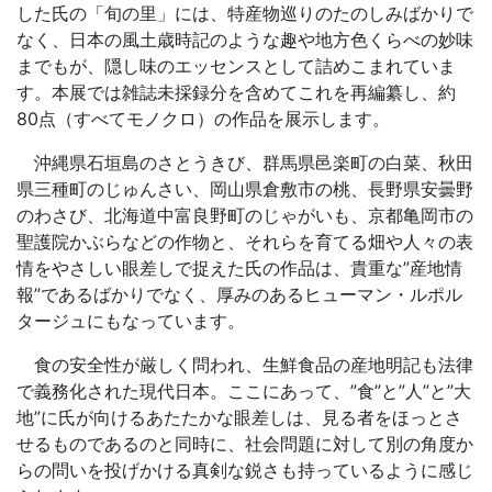
した氏の「旬の里」には、特産物巡りのたのしみばかりで
なく、日本の風土歳時記のような趣や地方色くらべの妙味
までもが、隠し味のエッセンスとして詰めこまれていま
す。本展では雑誌未採録分を含めてこれを再編纂し、約
80点（すべてモノクロ）の作品を展示します。
沖縄県石垣島のさとうきび、群馬県邑楽町の白菜、秋田
県三種町のじゅんさい、岡山県倉敷市の桃、長野県安曇野
のわさび、北海道中富良野町のじゃがいも、京都亀岡市の
聖護院かぶらなどの作物と、それらを育てる畑や人々の表
情をやさしい眼差しで捉えた氏の作品は、貴重な”産地情
報”であるばかりでなく、厚みのあるヒューマン・ルポル
タージュにもなっています。
食の安全性が厳しく問われ、生鮮食品の産地明記も法律
で義務化された現代日本。ここにあって、”食”と”人”と”大
地”に氏が向けるあたたかな眼差しは、見る者をほっとさ
せるものであるのと同時に、社会問題に対して別の角度か
らの問いを投げかける真剣な鋭さも持っているように感じ