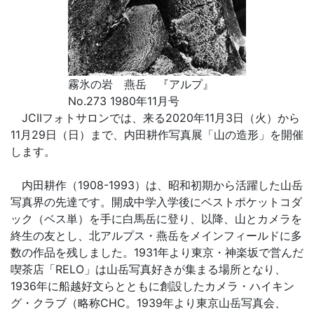
霧氷の岩 燕岳 『アルプ』
No.273 1980年11月号
JCIIフォトサロンでは、来る2020年11月3日（火）から
11月29日（日）まで、内田耕作写真展「山の造形」を開催
します。
内田耕作（1908-1993）は、昭和初期から活躍した山岳
写真界の先達です。開成中学入学後にベストポケットコダ
ック（ベス単）を手に白馬岳に登り、以降、山とカメラを
終生の友とし、北アルプス・燕岳をメインフィールドに多
数の作品を残しました。1931年より東京・神楽坂で営んだ
喫茶店「RELO」は山岳写真好きが集まる場所となり、
1936年に船越好文らとともに創設したカメラ・ハイキン
グ・クラブ（略称CHC。1939年より東京山岳写真会、