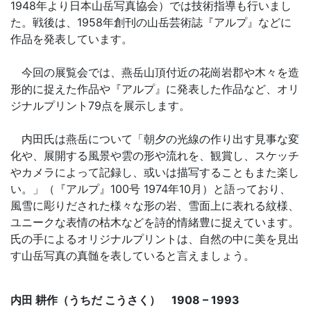
1948年より日本山岳写真協会）では技術指導も行いまし
た。戦後は、1958年創刊の山岳芸術誌『アルプ』などに
作品を発表しています。
今回の展覧会では、燕岳山頂付近の花崗岩郡や木々を造
形的に捉えた作品や『アルプ』に発表した作品など、オリ
ジナルプリント79点を展示します。
内田氏は燕岳について「朝夕の光線の作り出す見事な変
化や、展開する風景や雲の形や流れを、観賞し、スケッチ
やカメラによって記録し、或いは描写することもまた楽し
い。」（『アルプ』100号 1974年10月）と語っており、
風雪に彫りだされた様々な形の岩、雪面上に表れる紋様、
ユニークな表情の枯木などを詩的情緒豊に捉えています。
氏の手によるオリジナルプリントは、自然の中に美を見出
す山岳写真の真髄を表していると言えましょう。
内田 耕作（うちだ こうさく） 1908 – 1993