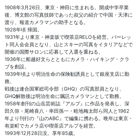
1908年3月26日、東京・神田に生まれる。開成中学卒業
後、博文館の写真技師であった叔父の紹介で中国・天津に
渡り、報道カメラマンの助手となる。
1928年頃 帰国。
1931年より東京・神楽坂で喫茶店RELOを経営。パーレッ
ト同人会会員となり、山とスキーの写真をイタリアなどで
開催の国際サロンに応募して入選を重ねる。
1936年に船越好文らとともにカメラ・ハイキング・クラ
ブを創設。
1939年頃より明治生命の保険勧誘員として銀座支店に勤
務。
戦後は連合国軍総司令部（GHQ）の写真部員となり、
GHQ解散後は明治生命に嘱託カメラマンとして勤務。
1958年創刊の山岳芸術誌『アルプ』に作品を発表し、深
田久弥・尾崎喜八・串田孫一・畦地梅太郎ら同人と1962
年より刊行の『山のABC』で編集に携わる。晩年は東京・
有楽町でカメラ店や喫茶店アルプを経営。
1993年12月28日没。享年85歳。