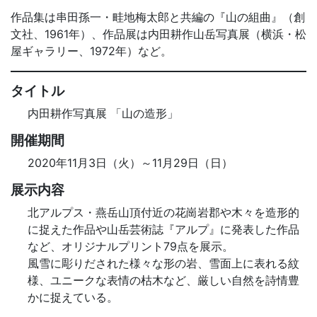
作品集は串田孫一・畦地梅太郎と共編の『山の組曲』（創
文社、1961年）、作品展は内田耕作山岳写真展（横浜・松
屋ギャラリー、1972年）など。
タイトル
内田耕作写真展 「山の造形」
開催期間
2020年11月3日（火）～11月29日（日）
展示内容
北アルプス・燕岳山頂付近の花崗岩郡や木々を造形的
に捉えた作品や山岳芸術誌『アルプ』に発表した作品
など、オリジナルプリント79点を展示。
風雪に彫りだされた様々な形の岩、雪面上に表れる紋
様、ユニークな表情の枯木など、厳しい自然を詩情豊
かに捉えている。