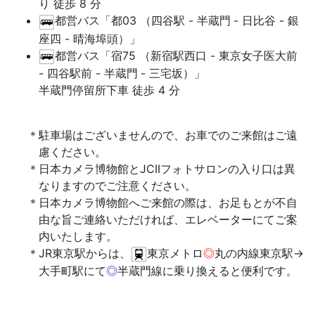
り 徒歩 8 分
都営バス「都03 （四谷駅 - 半蔵門
- 日比谷 - 銀
座四 - 晴海埠頭）」
都営バス「宿75 （新宿駅西口 - 東京女子医大前
- 四谷駅前 - 半蔵門
- 三宅坂）」
半蔵門停留所下車 徒歩 4 分
駐車場はございませんので、お車でのご来館はご遠
慮ください。
日本カメラ博物館とJCIIフォトサロンの入り口は異
なりますのでご注意ください。
日本カメラ博物館へご来館の際は、お足もとが不自
由な旨ご連絡いただければ、エレベーターにてご案
内いたします。
JR東京駅からは、
東京メトロ
◎
丸の内線東京駅→
大手町駅にて
◎
半蔵門線に乗り換えると便利です。