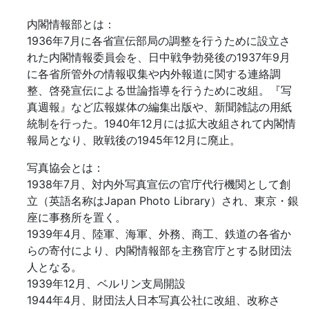
内閣情報部とは：
1936年7月に各省宣伝部局の調整を行うために設立さ
れた内閣情報委員会を、日中戦争勃発後の1937年9月
に各省所管外の情報収集や内外報道に関する連絡調
整、啓発宣伝による世論指導を行うために改組。『写
真週報』など広報媒体の編集出版や、新聞雑誌の用紙
統制を行った。1940年12月には拡大改組されて内閣情
報局となり、敗戦後の1945年12月に廃止。
写真協会とは：
1938年7月、対内外写真宣伝の官庁代行機関として創
立（英語名称はJapan Photo Library）され、東京・銀
座に事務所を置く。
1939年4月、陸軍、海軍、外務、商工、鉄道の各省か
らの寄付により、内閣情報部を主務官庁とする財団法
人となる。
1939年12月、ベルリン支局開設
1944年4月、財団法人日本写真公社に改組、改称さ