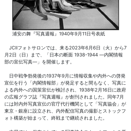
浦安の舞『写真週報』1940年9月11日号表紙
JCIIフォトサロンでは、来る2023年6月6日（火）から7
月2日（日）まで、「日本の断面 1938-1944 ―内閣情報
部の宣伝写真―」を開催します。
日中戦争勃発後の1937年9月に情報収集や内外への啓発
宣伝を行う「内閣情報部」が発足すると間もなく、写真に
よる内外への国策宣伝が検討され、1938年2月16日に政府
の広報グラフ誌『写真週報』が創刊されました。同年7月
には対内外写真宣伝の官庁代行機関として「写真協会」が
東京・銀座に設立され、内外配信写真の撮影とストックフ
ォト構築が始まって、終戦まで継続されました。