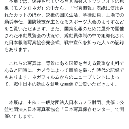
本展では、保存されている写真協会ストックフォトの原
板（モノクロネガ）の中から、『写真週報』表紙に使用さ
れたカットのほか、銃後の国民生活、学徒動員、工場での
勤労奉仕、国防競技が主となるスポーツ大会のようすなど
をご覧いただきます。また、国策広報のために屋外で開催
された移動展覧会の状況や、総動員体制の中で組織化され
た日本報道写真協会発会式、戦中宣伝を担った人々の記録
もあります。
これらの写真は、背景にある国策を考える貴重な史料で
あると同時に、カメラによって目前を撮った時代の記録で
もあります。ネガフィルムからのニュープリントによっ
て、戦中日本の断面を鮮明な画像でご覧いただきます。
本展は、主催：一般財団法人日本カメラ財団、共催：公
益社団法人日本写真家協会「日本写真保存センター」で開
催いたします。