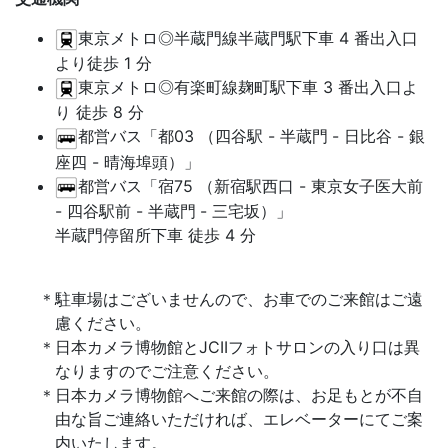
東京メトロ◎半蔵門線半蔵門駅下車 4 番出入口
より徒歩 1 分
東京メトロ◎有楽町線麹町駅下車 3 番出入口よ
り 徒歩 8 分
都営バス「都03 （四谷駅 - 半蔵門
- 日比谷 - 銀
座四 - 晴海埠頭）」
都営バス「宿75 （新宿駅西口 - 東京女子医大前
- 四谷駅前 - 半蔵門
- 三宅坂）」
半蔵門停留所下車 徒歩 4 分
駐車場はございませんので、お車でのご来館はご遠
慮ください。
日本カメラ博物館とJCIIフォトサロンの入り口は異
なりますのでご注意ください。
日本カメラ博物館へご来館の際は、お足もとが不自
由な旨ご連絡いただければ、エレベーターにてご案
内いたします。