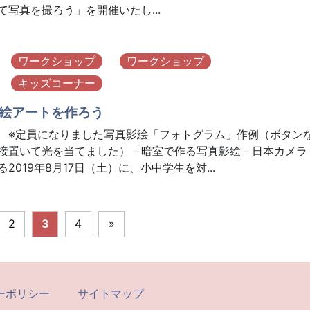
写真を撮ろう」を開催いたし...
ワークショップ
ワークショップ
キッズコーナー
絵アートを作ろう
 ※定員になりました写真影絵「フォトグラム」作例（ボタン
接置いて光を当てました）－暗室で作る写真影絵－日本カメラ
2019年8月17日（土）に、小中学生を対...
2
3
4
»
ーポリシー
サイトマップ