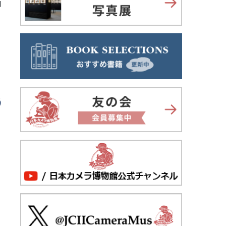
向
う
る