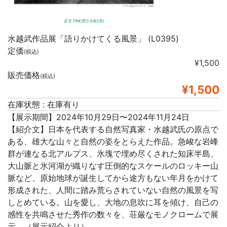
水越武作品展「語りかけてくる風景」 (L0395)
定価
(税込)
¥1,500
販売価格
(税込)
¥1,500
在庫状態 : 在庫有り
【展示期間】2024年10月29日〜2024年11月24日
【紹介文】日本を代表する自然写真家・水越武氏の原点で
ある、雄大な山々と自然の姿をとらえた作品。急峻な岩峰
群が連なる北アルプス、氷塊で埋め尽くされた知床半島、
大山脈と氷河湖が織りなす圧倒的なスケールのロッキー山
脈など、原始地球が誕生してから途方もない年月をかけて
形成された、人間に踏み荒らされていない自然の風景を写
しとめている。山を愛し、大地の息吹に耳を傾け、自己の
感性を共鳴させた秀作の数々を、荘厳なモノクロームで展
示。（展示紹介より）