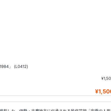
4」 (L0412)
¥1,5
¥1,50
けて撮影した、伊勢・志摩地方に伝承される民俗芸能「安乗の人形