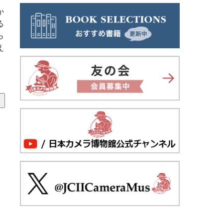
か
る
ら
え