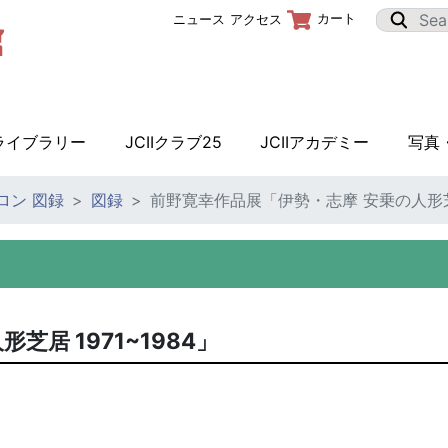
カート
ニュース
アクセス
Iライブラリー
JCIIクラブ25
JCIIアカデミー
写真
サロン 図録
図録
前野寛幸作品展「伊勢・志摩 安乗の人形芝居 
居 1971~1984」