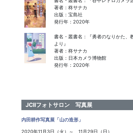
書名・叢書名：『谷中レトロカメラ
著者：柊サナカ
出版：宝島社
発行年：2020年
書名・叢書名：『勇者のなりかた、
より』
著者：柊サナカ
出版：日本カメラ博物館
発行年：2020年
JCIIフォトサロン 写真展
内田耕作写真展「山の造形」
2020年11月3日（火）～ 11月29日（日）