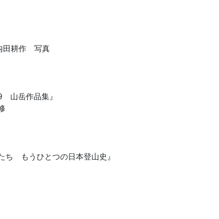
内田耕作 写真
9 山岳作品集』
修
家たち もうひとつの日本登山史』