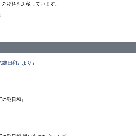
多くの資料を所蔵しています。
す。
の謎日和』より」
店の謎日和』