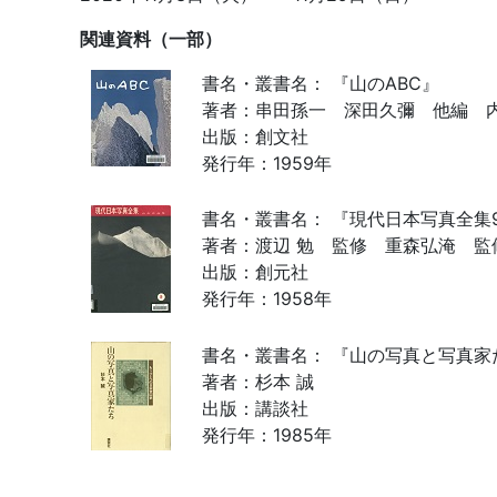
関連資料（一部）
書名・叢書名： 『山のABC』
著者：串田孫一 深田久彌 他編 
出版：創文社
発行年：1959年
書名・叢書名： 『現代日本写真全集
著者：渡辺 勉 監修 重森弘淹 監
出版：創元社
発行年：1958年
書名・叢書名： 『山の写真と写真
著者：杉本 誠
出版：講談社
発行年：1985年