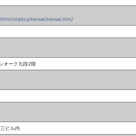
f/html/statics/kensei/kensei.htm/
リーンオーク九段2階
葉第三ビル内