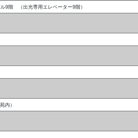
帝劇ビル9階 （出光専用エレベーター9階）
御苑内）