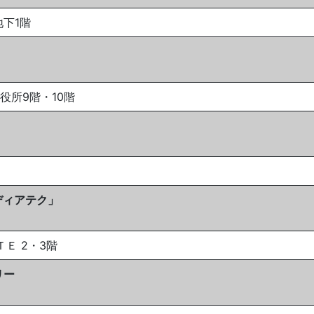
地下1階
区役所9階・10階
ディアテク」
ＴＥ 2・3階
リー