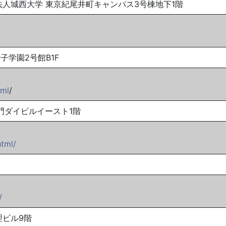
学校法人城西大学 東京紀尾井町キャンパス3号棟地下1階
女子学園2号館B1F
tml
/
ノ門ダイビルイースト1階
html/
/
理ビル9階