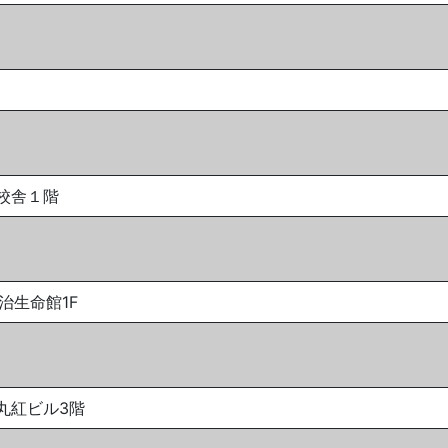
北校舎１階
治生命館1F
 丸紅ビル3階