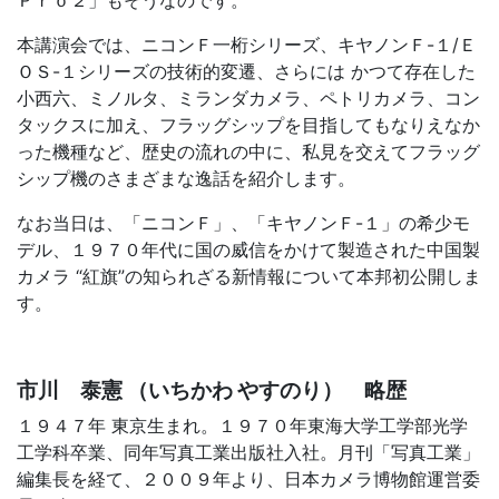
Ｐｒｏ２」もそうなのです。
本講演会では、ニコンＦ一桁シリーズ、キヤノンＦ-１/Ｅ
ＯＳ-１シリーズの技術的変遷、さらには かつて存在した
小西六、ミノルタ、ミランダカメラ、ペトリカメラ、コン
タックスに加え、フラッグシップを目指してもなりえなか
った機種など、歴史の流れの中に、私見を交えてフラッグ
シップ機のさまざまな逸話を紹介します。
なお当日は、「ニコンＦ」、「キヤノンＦ-１」の希少モ
デル、１９７０年代に国の威信をかけて製造された中国製
カメラ “紅旗”の知られざる新情報について本邦初公開しま
す。
市川 泰憲 （いちかわ やすのり） 略歴
１９４７年 東京生まれ。１９７０年東海大学工学部光学
工学科卒業、同年写真工業出版社入社。月刊「写真工業」
編集長を経て、２００９年より、日本カメラ博物館運営委