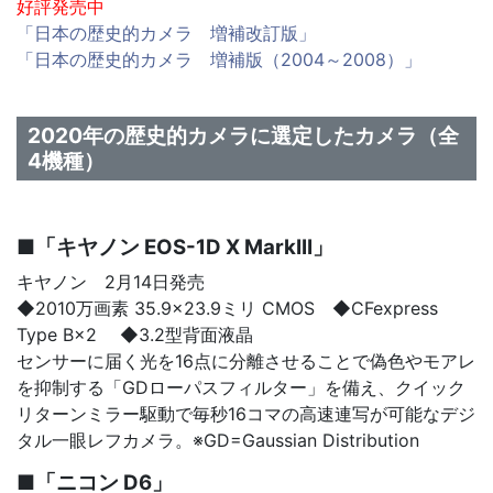
好評発売中
「日本の歴史的カメラ 増補改訂版」
「日本の歴史的カメラ 増補版（2004～2008）」
2020年の歴史的カメラに選定したカメラ（全
4機種）
■「キヤノン EOS-1D X MarkIII」
キヤノン 2月14日発売
◆2010万画素 35.9×23.9ミリ CMOS ◆CFexpress
Type B×2 ◆3.2型背面液晶
センサーに届く光を16点に分離させることで偽色やモアレ
を抑制する「GDローパスフィルター」を備え、クイック
リターンミラー駆動で毎秒16コマの高速連写が可能なデジ
タル一眼レフカメラ。※GD=Gaussian Distribution
■「ニコン D6」