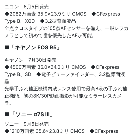
ニコン 6月5日発売
◆2082万画素 35.9×23.9ミリ CMOS ◆CFexpress
Type B、XQD
◆3.2
型背面液晶
全点クロスタイプの105点AFセンサーを備え、一眼レフカ
メラとして初めて瞳を優先したAFが可能。
■「キヤノン EOS R5」
キヤノン 7月30日発売
◆
4500万画素 36.0×24.0ミリ CMOS
◆CFexpress
Type B、SD ◆電子ビューファインダー、3.2型背面液
晶
光学手ぶれ補正機構内蔵レンズ使用で最高8段の手ぶれ補
正機能、初の8K/30P動画撮影が可能なミラーレスカメ
ラ。
■「ソニー α7S III」
ソニー 9月6日発売
◆1210万画素 35.6×23.8ミリ CMOS ◆CFexpress