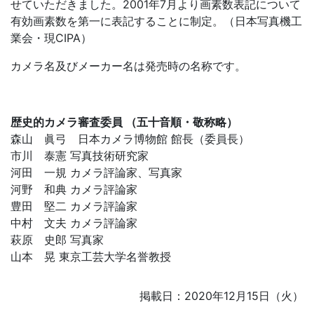
せていただきました。2001年7月より画素数表記について
有効画素数を第一に表記することに制定。（日本写真機工
業会・現CIPA）
カメラ名及びメーカー名は発売時の名称です。
歴史的カメラ審査委員 （五十音順・敬称略）
森山 眞弓 日本カメラ博物館 館長（委員長）
市川 泰憲 写真技術研究家
河田 一規 カメラ評論家、写真家
河野 和典 カメラ評論家
豊田 堅二 カメラ評論家
中村 文夫 カメラ評論家
萩原 史郎 写真家
山本 晃 東京工芸大学名誉教授
掲載日：2020年12月15日（火）