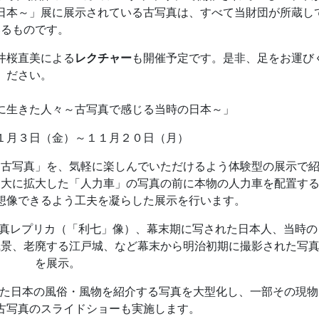
日本～」展に展示されている古写真は、すべて当財団が所蔵し
いるものです。
井桜直美による
レクチャー
も開催予定です。是非、足をお運び
ださい。
に生きた人々～古写真で感じる当時の日本～」
１月３日（金）～１１月２０日（月）
「古写真」を、気軽に楽しんでいただけるよう体験型の展示で
物大に拡大した「人力車」の写真の前に本物の人力車を配置す
想像できるよう工夫を凝らした展示を行います。
写真レプリカ（「利七」像）、幕末期に写された日本人、当時の
風景、老廃する江戸城、など幕末から明治初期に撮影された写
を展示。
れた日本の風俗・風物を紹介する写真を大型化し、一部その現物
古写真のスライドショーも実施します。