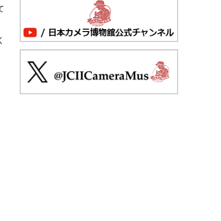
て
く
紹
る
真