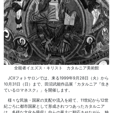
全能者イエズス・キリスト カタルニア美術館
JCIIフォトサロンでは、来る1999年9月28日（火）から
10月31日（日）まで、田沼武能作品展「カタルニア『生き
ているロマネスク』」を開催します。
様々な民族・国家の支配や流入を経て、11世紀から12世
紀ごろに都市国家として形成されつつあったカタルニア
は、多様な文化を吸収し自らの風土に順応させながら、独