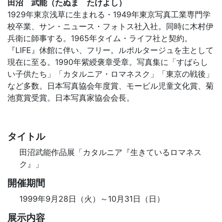
田沼 武能（たぬま たけよし）
1929年東京浅草に生まれる・1949年東京写真工業専門学
校卒業、サン・ニュース・フォトス社入社。同時に木村伊
兵衛に師事する。1965年タイム・ライフ社と契約。
『LIFE』休館に伴い、フリー。ルポルタージュを主として
現在に至る。1990年紫綬褒章受章。写真集に「すばらし
い子供たち」「カタルニア・ロマネスク」「東京の戦後」
など多数。日本写真協会年度賞、モービル児童文化賞、菊
池寛賞受賞。日本写真家協会会長。
タイトル
田沼武能作品展「カタルニア『生きているロマネス
ク』」
開催期間
1999年9月28日（火）～10月31日（日）
展示内容