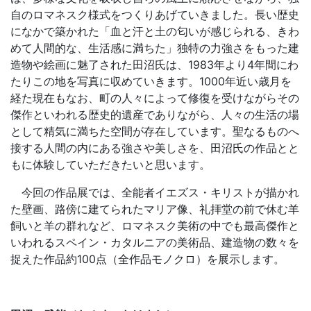
自のロマネスク様式をつくりあげていきました。長い歴史
になかで築かれた「血と汗と土の匂いが感じられる、きわ
めて人間的な、生活感に満ちた」独特の力強さをもった建
造物や絵画に魅了された田沼氏は、1983年より4年間にわ
たりこの地を写真に収めていきます。1000年近い歳月を
経た現在もなお、町の人々によって修復を受けながらその
傑作といわれる歴史的遺産でありながら、人々の生活の場
として精気に満ちた空間が存在しています。聖なるものへ
接する人間の内にある強さや美しさを、田沼氏の作品とと
もに体験していただきたいと思います。
今回の作品展では、全能者イエズス・キリストが描かれ
た壁画、路傍に建てられたマリア像、礼拝堂の前で休む羊
飼いと羊の群れなど、ロマネスク美術の中でも最高傑作と
いわれるスペイン・カタルニアの美術品、建造物の数々を
捉えた作品約100点（全作品モノクロ）を展示します。