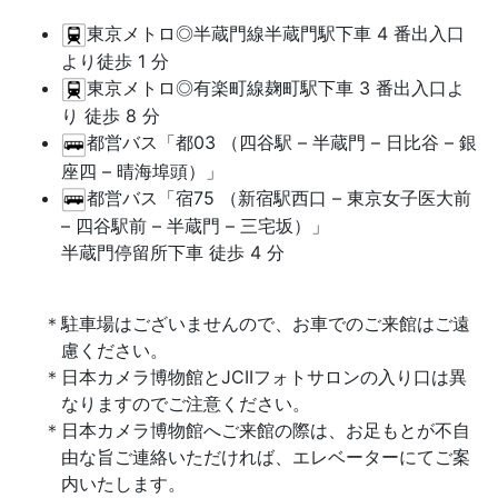
東京メトロ◎半蔵門線半蔵門駅下車 4 番出入口
より徒歩 1 分
東京メトロ◎有楽町線麹町駅下車 3 番出入口よ
り 徒歩 8 分
都営バス「都03 （四谷駅 – 半蔵門 – 日比谷 – 銀
座四 – 晴海埠頭）」
都営バス「宿75 （新宿駅西口 – 東京女子医大前
– 四谷駅前 – 半蔵門 – 三宅坂）」
半蔵門停留所下車 徒歩 4 分
駐車場はございませんので、お車でのご来館はご遠
慮ください。
日本カメラ博物館とJCIIフォトサロンの入り口は異
なりますのでご注意ください。
日本カメラ博物館へご来館の際は、お足もとが不自
由な旨ご連絡いただければ、エレベーターにてご案
内いたします。