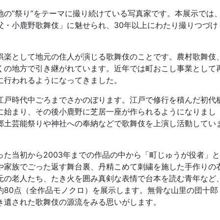
の”祭り”をテーマに撮り続けている写真家です。本展示では
父・小鹿野歌舞伎」に魅せられ、30年以上にわたり撮りつづけ
楽として地元の住人が演じる歌舞伎のことです。農村歌舞伎
くの地方で引き継がれています。近年では町おこし事業として
に行われるようになってきました。
戸時代中ごろまでさかのぼります。江戸で修行を積んだ初代
に始まり、その後小鹿野に芝居一座が作られるようになりまし
郷土芸能祭りや神社への奉納などで歌舞伎を上演し活動してい
た当初から2003年までの作品の中から「町じゅうが役者」と
や家族でごった返す舞台裏、丹精こめて刺繍を施した手作りの
元の老人たち、たき火を囲み真剣な表情で台本を読む青年など
約80点（全作品モノクロ）を展示します。無骨な山里の団十郎
き遺された歌舞伎の源流をみる思いがします。