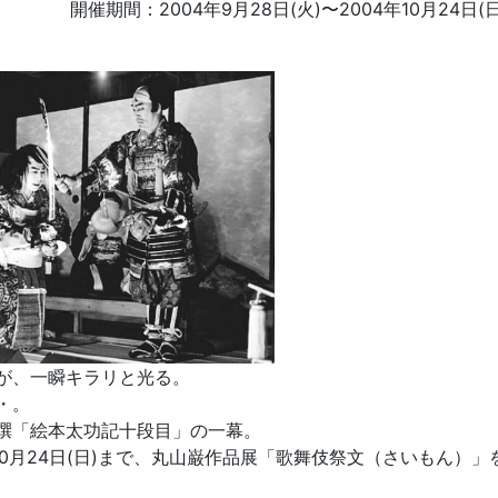
開催期間：
2004年9月28日(火)
〜
2004年10月24日(日
が、一瞬キラリと光る。
・。
撰「絵本太功記十段目」の一幕。
ら10月24日(日)まで、丸山巌作品展「歌舞伎祭文（さいもん）」