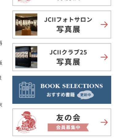
、
、
再
板
ま
衣
、