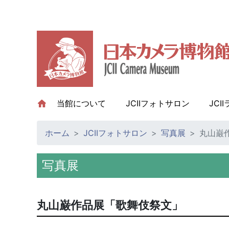
当館について
(current)
JCIIフォトサロン
JCI
ホーム
JCIIフォトサロン
写真展
丸山巌
写真展
丸山巌作品展「歌舞伎祭文」