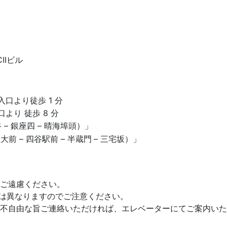
IIビル
口より徒歩 1 分
より 徒歩 8 分
谷 – 銀座四 – 晴海埠頭）」
前 – 四谷駅前 – 半蔵門
– 三宅坂）」
ご遠慮ください。
口は異なりますのでご注意ください。
不自由な旨ご連絡いただければ、エレベーターにてご案内いた