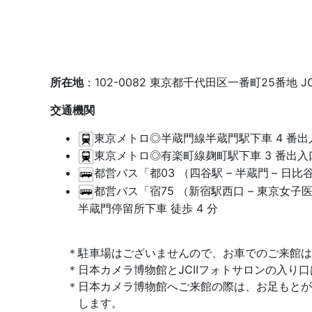
所在地
：102-0082 東京都千代田区一番町25番地 JC
交通機関
東京メトロ◎半蔵門線半蔵門駅下車 4 番出入
東京メトロ◎有楽町線麹町駅下車 3 番出入口
都営バス「都03 （四谷駅 – 半蔵門
– 日比
都営バス「宿75 （新宿駅西口 – 東京女子医大
半蔵門停留所下車 徒歩 4 分
駐車場はございませんので、お車でのご来館は
日本カメラ博物館とJCIIフォトサロンの入り
日本カメラ博物館へご来館の際は、お足もとが
します。