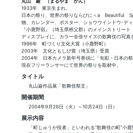
丸山 巌 （まるやま がん）
1933年 東京生まれ。
日本の祭り、世界の祭りならびに＜a Beautifu
物、カレンダー、ポスター、ショウウインドウ･デ
『小鹿野宿』（埼玉県秩父郡）のメインストリート（
ディスプレイに、カラー全倍サイズの歌舞伎の写真を
1996年 町づくり文化大賞（小鹿野町）
2003年 文化ともしび賞（埼玉県）受賞
2004年 日本カメラ新年号巻頭に「旬彩・日本の
現在フリーランサーにて世界の祭りを取材中。
タイトル
丸山巌作品展「歌舞伎祭文」
開催期間
2004年9月28日（火）～10月24日（日）
展示内容
「町じゅうが役者」といわれる“歌舞伎の町”小