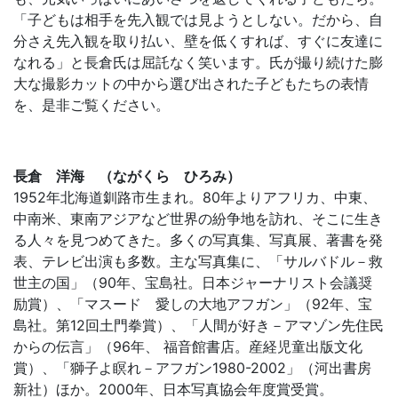
「子どもは相手を先入観では見ようとしない。だから、自
分さえ先入観を取り払い、壁を低くすれば、すぐに友達に
なれる」と長倉氏は屈託なく笑います。氏が撮り続けた膨
大な撮影カットの中から選び出された子どもたちの表情
を、是非ご覧ください。
長倉 洋海 （ながくら ひろみ）
1952年北海道釧路市生まれ。80年よりアフリカ、中東、
中南米、東南アジアなど世界の紛争地を訪れ、そこに生き
る人々を見つめてきた。多くの写真集、写真展、著書を発
表、テレビ出演も多数。主な写真集に、「サルバドル－救
世主の国」（90年、宝島社。日本ジャーナリスト会議奨
励賞）、「マスード 愛しの大地アフガン」（92年、宝
島社。第12回土門拳賞）、「人間が好き－アマゾン先住民
からの伝言」（96年、 福音館書店。産経児童出版文化
賞）、「獅子よ瞑れ－アフガン1980-2002」（河出書房
新社）ほか。2000年、日本写真協会年度賞受賞。