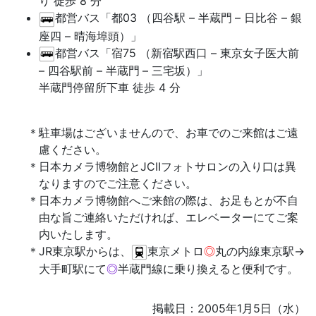
り 徒歩 8 分
都営バス「都03 （四谷駅 – 半蔵門
– 日比谷 – 銀
座四 – 晴海埠頭）」
都営バス「宿75 （新宿駅西口 – 東京女子医大前
– 四谷駅前 – 半蔵門
– 三宅坂）」
半蔵門停留所下車 徒歩 4 分
駐車場はございませんので、お車でのご来館はご遠
慮ください。
日本カメラ博物館とJCIIフォトサロンの入り口は異
なりますのでご注意ください。
日本カメラ博物館へご来館の際は、お足もとが不自
由な旨ご連絡いただければ、エレベーターにてご案
内いたします。
JR東京駅からは、
東京メトロ
◎
丸の内線東京駅→
大手町駅にて
◎
半蔵門線に乗り換えると便利です。
掲載日：2005年1月5日（水）