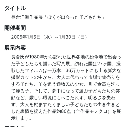
タイトル
長倉洋海作品展「ぼくが出会った子どもたち」
開催期間
2005年1月5日（水）～1月30日（日）
展示内容
長倉氏が1980年から訪れた世界各地の紛争地で出会っ
た子どもたちを描いた写真展。訪れた国は27ヶ国、撮
影したフィルムは一万本、36万カットにも上る膨大な
撮影カットの中から、大人に代わって市場で物売りを
する子たち、羊を追う遊牧民の少女、川で食器を洗っ
て帰る子、そして、夢中になって遊ぶ子どもたちの笑
顔など、厳しい環境にもへこたれず、明るさを失わ
ず、大人を励ますたくましい子どもたちの生き生きと
した表情を捉えた作品約80点（全作品モノクロ）を展
示します。