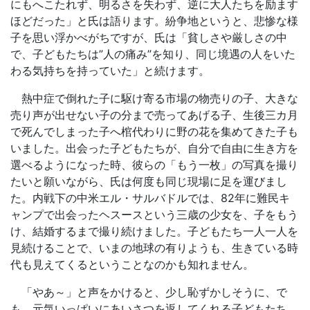
にもへこたれず、明るさを失わず、逆に大人たちを励ます
ほどだった」と氏は語ります。紛争地というと、悲惨な様
子を思い浮かべがちですが、氏は「貧しさや厳しさの中
で、子どもたちは”人の痛み”を知り、同じ境遇の人をいた
わる気持ちを持っていた」と続けます。
熱中症で倒れた子に駆け寄る市場の物売りの子、大きな
売り声が出せない子の分まで売ってあげる子、生後三カ月
で死んでしまった子へ棺代わりに野の花を集めてきた子も
いました。出会った子どもたちが、自分で自由に生き方を
選べるようになった時、彼らの「もう一枚」の写真を撮り
たいと願いながら、氏は何度も同じ現場に足を運びまし
た。内戦下の中米エル・サルバドルでは、82年に難民キ
ャンプで出会ったヘスースという三歳の少女を、子をもう
け、結婚するまで撮り続けました。子どもたち一人一人を
見続けることで、いまの地球の有りようも、生きている時
代も見えてくるということなのかも知れません。
「やあ～」と声をかけると、少し恥ずかしそうに、で
も、元気いっぱいにあいさつを返してくれる子どもたち。