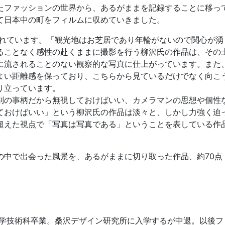
たファッションの世界から、あるがままを記録することに移っ
て日本中の町をフィルムに収めていきました。
れています。「観光地はお芝居であり年輪がないので関心が湧
ることなく感性の赴くままに撮影を行う柳沢氏の作品は、その
に流されることのない観察的な写真に仕上がっています。また
よい距離感を保っており、こちらから見ているだけでなく向こ
り立っています。
別の事柄だから無視しておけばいい、カメラマンの思想や個性
ておけばいい」という柳沢氏の作品は淡々と、しかし力強く迫
超えた視点で「写真は写真である」ということを表している作
中で出会った風景を、あるがままに切り取った作品、約70点
大学技術科卒業。桑沢デザイン研究所に入学するが中退。以後フ