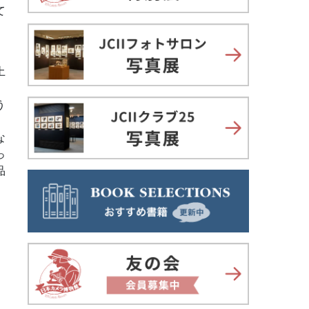
て
土
、
う
な
っ
品