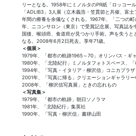
リーとなる。1958年にミノルタのPR紙「ロッコー
「ADLIB3」3人展（立木義浩・笠貫節と共催、富
年間の療養を余儀なくされる。1967年、「二つの
年、ニコンサロン（東京）で受賞記念展。写真誌を中
国後、喉頭癌、食道癌が見つかり手術。声を失うと
なる。2008年6月2日死去。享年71歳。
＜個展＞
1979年、「都市の軌跡1965～70」オリンパス・ギ
1980年、「北陸紀行」ミノルタフォトスペース、「柳沢信写真
1994年、「写真・イタリア・柳沢信」コニカプラザ
2001年、「写真に帰る」クリエーションギャラリー
2008年、「柳沢信写真展」ときの忘れもの
＜写真集＞
1979年、「都市の軌跡」朝日ソノラマ
1981年、「北陸紀行」集英社
1990年、「写真・柳沢信」書肆山田