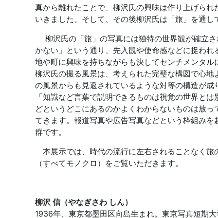
真から離れたことで、柳沢氏の興味は作り上げられ
いきました。そして、その後柳沢氏は「旅」を通し
柳沢氏の「旅」の写真には独特の世界観が確立さ
かない」という通り、先入観や使命感などに捉われ
地や町に興味を持ちながらも決してセンチメンタル
柳沢氏の撮る風景は、考えられた完璧な構図で心地
の風景からも見返されているような対等の構造が成
「知識など言葉で説明できるものは視覚の世界とは
どというどこにあるのかよくわからないものは放っ
てきます。報道写真や広告写真などという枠組みを
群です。
本展示では、時代の流行に左右されることなく旅の
（すべてモノクロ）をご覧いただきます。
柳沢 信（やなぎさわ しん）
1936年、東京都墨田区向島生まれ。東京写真短期