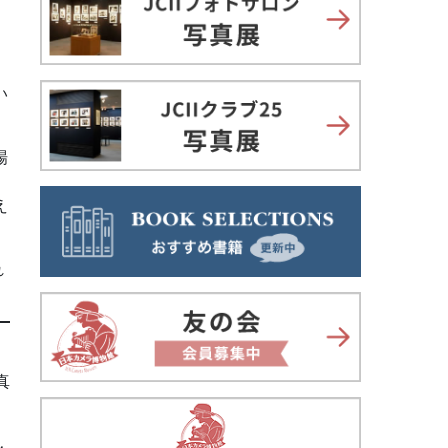
い
場
え
れ
真
り