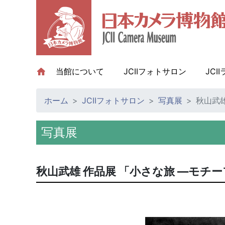
当館について
(current)
JCIIフォトサロン
JCI
ホーム
JCIIフォトサロン
写真展
秋山武雄
写真展
秋山武雄 作品展 「小さな旅 ―モチー