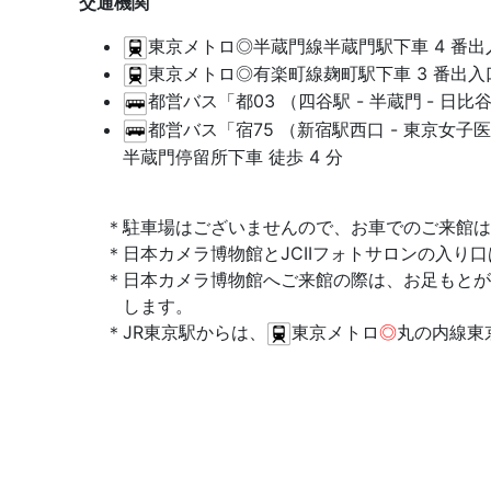
交通機関
東京メトロ◎半蔵門線半蔵門駅下車 4 番出入
東京メトロ◎有楽町線麹町駅下車 3 番出入口
都営バス「都03 （四谷駅 - 半蔵門
- 日比
都営バス「宿75 （新宿駅西口 - 東京女子医大
半蔵門停留所下車 徒歩 4 分
駐車場はございませんので、お車でのご来館は
日本カメラ博物館とJCIIフォトサロンの入り
日本カメラ博物館へご来館の際は、お足もとが
します。
JR東京駅からは、
東京メトロ
◎
丸の内線東