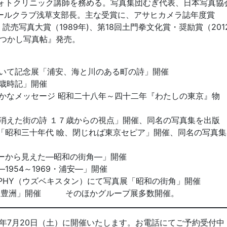
Iフォトクリニック講師を務める。写真集団むぎ代表、日本写真協
ールクラブ浅草支部長。主な受賞に、アサヒカメラ誌年度賞
年)、読売写真大賞（1989年)、第18回土門拳文化賞・奨励賞（201
なつかし写真帖』発売。
おいて記念展「浦安、海と川のある町の詩」開催
物歳時記」開催
静かなメッセージ 昭和二十八年～四十二年『わたしの東京』物
の消えた街の詩 １７歳からの視点」開催、同名の写真集を出版
て「昭和三十年代 瞼、閉じれば東京セピア」開催、同名の写真集
ツリーから見えた―昭和の街角―」開催
1954～1969・浦安―」開催
OTOGRAPHY（ウズベキスタン）にて写真展「昭和の街角」開催
09 築地・豊洲」開催 そのほかグループ展多数開催。
19年7月20日（土）に開催いたします。お電話にてご予約受付中