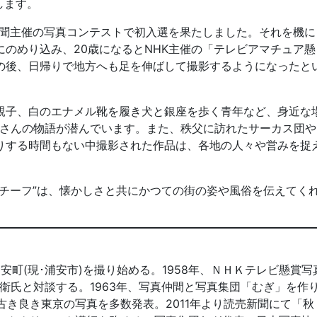
します。
新聞主催の写真コンテストで初入選を果たしました。それを機に
のめり込み、20歳になるとNHK主催の「テレビアマチュア懸
の後、日帰りで地方へも足を伸ばして撮影するようになったと
子、白のエナメル靴を履き犬と銀座を歩く青年など、身近な
くさんの物語が潜んでいます。また、秩父に訪れたサーカス団や
りする時間もない中撮影された作品は、各地の人々や営みを捉
チーフ”は、懐かしさと共にかつての街の姿や風俗を伝えてく
浦安町(現･浦安市)を撮り始める。1958年、ＮＨＫテレビ懸賞写
衛氏と対談する。1963年、写真仲間と写真集団「むぎ」を作
古き良き東京の写真を多数発表。2011年より読売新聞にて「秋