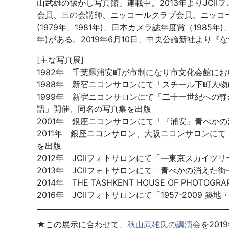
山武雄の懐かし写真館」連載中。2013年よりJCI
会員、三の会講師、ニッコールクラブ会員、ニッコ
(1979年、1981年)、日本カメラ誌年度賞（1985
年)がある。2019年6月10日、中央公論新社より『
[主な写真展]
1982年 千葉県浦安町が市制になり市文化会館に
1988年 新宿ニコンサロンにて「スチール下町人
1999年 新宿ニコンサロンにて「二十一世紀への
語」開催、同名の写真集を出版
2001年 銀座ニコンサロンにて「『浦安』青べか
2011年 銀座ニコンサロン、大阪ニコンサロンに
を出版
2012年 JCIIフォトサロンにて「―東京スカイ
2013年 JCIIフォトサロンにて「青べかの消えた街―
2014年 THE TASHKENT HOUSE OF PH
2016年 JCIIフォトサロンにて「1957-20
★この展示に合わせて、
秋山武雄氏の講演会
を20