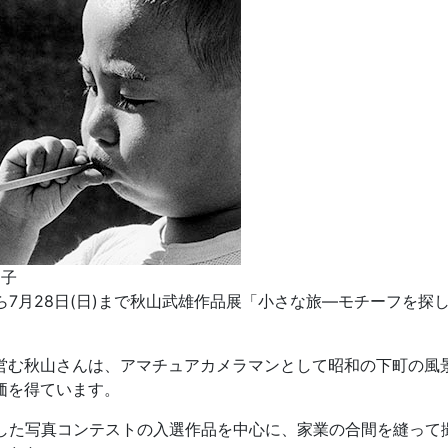
と子
)から7月28日(日)まで秋山武雄作品展「小さな旅―モチーフを探
む秋山さんは、アマチュアカメラマンとして昭和の下町の風
価を得ています。
した写真コンテストの入選作品を中心に、家業の合間を縫って