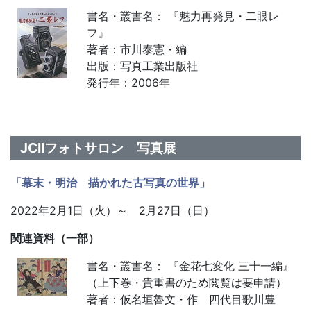
書名・叢書名： 『魅力再発見・二眼レ
フ』
著者：市川泰憲・編
出版：写真工業出版社
発行年：2006年
JCIIフォトサロン 写真展
「幕末・明治 描かれた古写真の世界」
2022年2月1日（火）～ 2月27日（日）
関連資料（一部）
書名・叢書名： 『金花七変化 三十一編』
（上下巻・貴重書のため閲覧は要申請）
著者：仮名垣魯文・作 四代目歌川豊