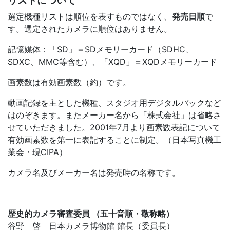
リストについて
選定機種リストは順位を表すものではなく、
発売日順
で
す。選定されたカメラに順位はありません。
記憶媒体：「SD」＝SDメモリーカード（SDHC、
SDXC、MMC等含む）、「XQD」＝XQDメモリーカード
画素数は有効画素数（約）です。
動画記録を主とした機種、スタジオ用デジタルバックなど
はのぞきます。またメーカー名から「株式会社」は省略さ
せていただきました。2001年7月より画素数表記について
有効画素数を第一に表記することに制定。（日本写真機工
業会・現CIPA）
カメラ名及びメーカー名は発売時の名称です。
歴史的カメラ審査委員 （五十音順・敬称略）
谷野 啓 日本カメラ博物館 館長（委員長）