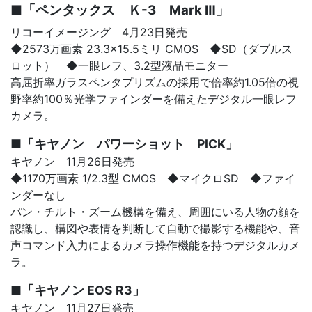
■「ペンタックス Ｋ-3 Mark Ⅲ」
リコーイメージング 4月23日発売
◆2573万画素 23.3×15.5ミリ CMOS ◆SD（ダブルス
ロット）
◆一眼レフ、3.2
型液晶モニター
高屈折率ガラスペンタプリズムの採用で倍率約1.05倍の視
野率約100％光学ファインダーを備えたデジタル一眼レフ
カメラ。
■「キヤノン パワーショット PICK」
キヤノン 11月26日発売
◆1170万画素 1/2.3型 CMOS ◆マイクロSD ◆ファイ
ンダーなし
パン・チルト・ズーム機構を備え、周囲にいる人物の顔を
認識し、構図や表情を判断して自動で撮影する機能や、音
声コマンド入力によるカメラ操作機能を持つデジタルカメ
ラ。
■「キヤノン EOS R3」
キヤノン 11月27日発売