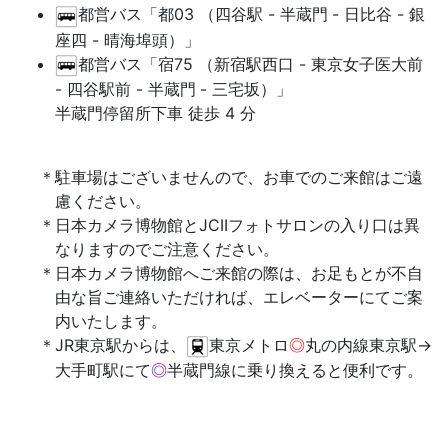
都営バス「都03 （四谷駅 - 半蔵門
- 日比谷 - 銀
座四 - 晴海埠頭）」
都営バス「宿75 （新宿駅西口 - 東京女子医大前
- 四谷駅前 - 半蔵門
- 三宅坂）」
半蔵門停留所下車 徒歩 4 分
駐車場はございませんので、お車でのご来館はご遠
慮ください。
日本カメラ博物館とJCIIフォトサロンの入り口は異
なりますのでご注意ください。
日本カメラ博物館へご来館の際は、お足もとが不自
由な旨ご連絡いただければ、エレベーターにてご案
内いたします。
JR東京駅からは、
東京メトロ
◎
丸の内線東京駅→
大手町駅にて
◎
半蔵門線に乗り換えると便利です。