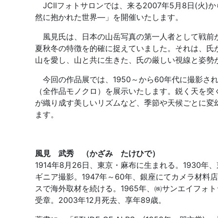
JCIIフォトサロンでは、来る2007年5月8日(火
然に抱かれた世界―」を開催いたします。
風見氏は、日本の山岳写真の第一人者として戦前か
夏秋冬の特徴を的確に捉えていました。それは、氏
山を愛し、山と共に生きた、氏の厳しい視線と姿勢
今回の作品展では、1950～から60年代に撮影さ
（全作品モノクロ）を展示いたします。鋭く天を突
が織り成す美しいリズムなど、季節や天候ごとに変
ます。
風見 武秀 （かざみ たけひで）
1914年8月26日、東京・麻布に生まれる。1930年
ギニア撮影。1947年～60年、銀座にてカメラ材料
スで海外取材を続ける。1965年、㈱サンエイフォト
受章。2003年12月死去、享年89歳。