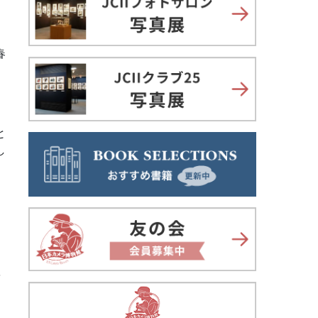
自
春
。
と
し
を