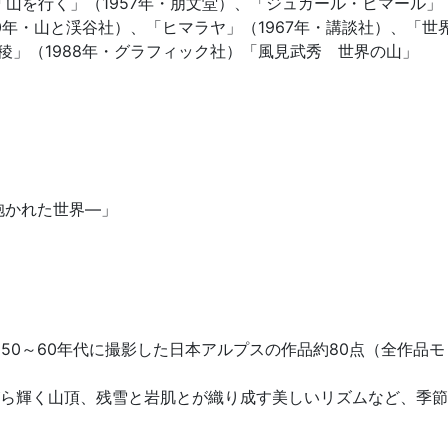
堂)、「山を行く」（1957年・朋文堂）、「ジュガール・ヒマール」
60年・山と渓谷社）、「ヒマラヤ」（1967年・講談社）、「世
稜」（1988年・グラフィック社）「風見武秀 世界の山」
。
抱かれた世界―」
50～60年代に撮影した日本アルプスの作品約80点（全作品モ
ら輝く山頂、残雪と岩肌とが織り成す美しいリズムなど、季節