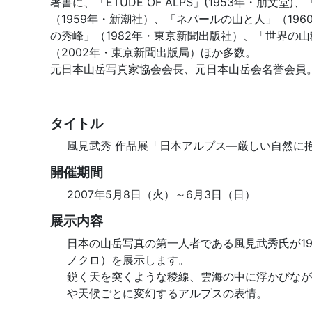
著書に、「ETUDE OF ALPS」(1953年・朋文
（1959年・新潮社）、「ネパールの山と人」（19
の秀峰」（1982年・東京新聞出版社）、「世界の山
（2002年・東京新聞出版局）ほか多数。
元日本山岳写真家協会会長、元日本山岳会名誉会員
タイトル
風見武秀 作品展「日本アルプス―厳しい自然に
開催期間
2007年5月8日（火）～6月3日（日）
展示内容
日本の山岳写真の第一人者である風見武秀氏が19
ノクロ）を展示します。
鋭く天を突くような稜線、雲海の中に浮かびなが
や天候ごとに変幻するアルプスの表情。