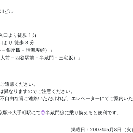
IIビル
口より徒歩 1 分
より 徒歩 8 分
谷 – 銀座四 – 晴海埠頭）」
前 – 四谷駅前 – 半蔵門
– 三宅坂）」
ご遠慮ください。
口は異なりますのでご注意ください。
不自由な旨ご連絡いただければ、エレベーターにてご案内いた
京駅→大手町駅にて
◎
半蔵門線に乗り換えると便利です。
掲載日：2007年5月8日（火