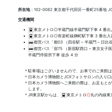
所在地
：102-0082 東京都千代田区一番町25番地 JC
交通機関
東京メトロ◎半蔵門線半蔵門駅下車 4 番出入
東京メトロ◎有楽町線麹町駅下車 3 番出入口
都営バス「都03 （四谷駅 – 半蔵門
– 日比
都営バス「宿75 （新宿駅西口 – 東京女子医大
半蔵門停留所下車 徒歩 4 分
駐車場はございませんので、お車でのご来館は
日本カメラ博物館とJCIIフォトサロンの入り
日本カメラ博物館へご来館の際は、お足もとが
します。
JR東京駅からは、
東京メトロ
◎
丸の内線東