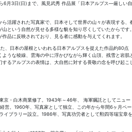
)から6月3日(日)まで、風見武秀 作品展「日本アルプス―厳しい
ら活躍された写真家で、日本そして世界の山々が表現する、
が山という自然が見せる多様な貌を知り尽くしていたからです
が作品に反映されており、見る者に感動を与えてくれます。
れた、日本の屋根といわれる日本アルプスを捉えた作品約80点
くような稜線、雲海の中に浮かびながら輝く山頂、残雪と岩肌
幻するアルプスの表情は、大自然に対する畏敬の念を呼び起こ
、東京・白木商業修了。1943年～46年、 海軍嘱託としてニュー
店経営。1960年、写真家として独立、この年から年間6ヶ月ペー
ライブラリー設立。1986年、写真功労者として勲四等瑞宝章