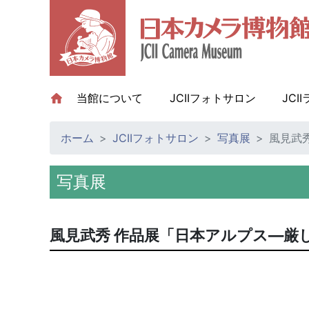
当館について
(current)
JCIIフォトサロン
JCI
ホーム
JCIIフォトサロン
写真展
風見武
写真展
風見武秀 作品展「日本アルプス―厳