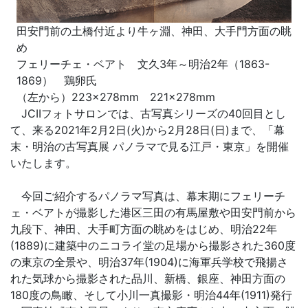
田安門前の土橋付近より牛ヶ淵、神田、大手門方面の眺
め
フェリーチェ・ベアト 文久3年～明治2年（1863-
1869） 鶏卵氏
（左から）223×278mm 221×278mm
JCIIフォトサロンでは、古写真シリーズの40回目とし
て、来る2021年2月2日(火)から2月28日(日)まで、「幕
末・明治の古写真展 パノラマで見る江戸・東京」を開催
いたします。
今回ご紹介するパノラマ写真は、幕末期にフェリーチ
ェ・ベアトが撮影した港区三田の有馬屋敷や田安門前から
九段下、神田、大手町方面の眺めをはじめ、明治22年
(1889)に建築中のニコライ堂の足場から撮影された360度
の東京の全景や、明治37年(1904)に海軍兵学校で飛揚さ
れた気球から撮影された品川、新橋、銀座、神田方面の
180度の鳥瞰、そして小川一真撮影・明治44年(1911)発行