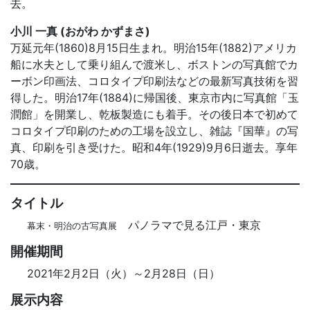
去。
小川 一真 (おがわ かずまさ)
万延元年(1860)8月15日生まれ。明治15年(1882)アメリカ
船に水夫として乗り組んで渡米し、ボストンの写真館でカ
ーボン印画法、コロタイプ印刷法などの最新写真技術を習
得した。明治17年(1884)に帰国後、東京市内に写真館「玉
潤館」を開業し、乾板製造にも着手。その後日本で初めて
コロタイプ印刷のための工場を設立し、雑誌『国華』の写
真、印刷を引き受けた。昭和4年(1929)9月6日逝去。享年
70歳。
タイトル
パノラマで見る江戸・東京
幕末・明治の古写真展
開催期間
2021年2月2日（火）～2月28日（日）
展示内容