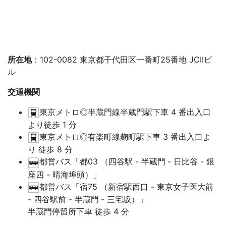
所在地
：102-0082 東京都千代田区一番町25番地 JCIIビ
ル
交通機関
東京メトロ◎半蔵門線半蔵門駅下車 4 番出入口
より徒歩 1 分
東京メトロ◎有楽町線麹町駅下車 3 番出入口よ
り 徒歩 8 分
都営バス「都03 （四谷駅 - 半蔵門
- 日比谷 - 銀
座四 - 晴海埠頭）」
都営バス「宿75 （新宿駅西口 - 東京女子医大前
- 四谷駅前 - 半蔵門
- 三宅坂）」
半蔵門停留所下車 徒歩 4 分