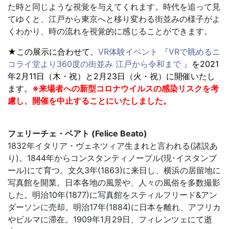
た時と同じような視覚を与えてくれます。時代を追って見
てゆくと、江戸から東京へと移り変わる街並みの様子がよ
くわかり、時の流れを視覚的に感じることができます。
★この展示に合わせて、
VR体験イベント 『VRで眺めるニ
コライ堂より360度の街並み 江戸から令和まで 』
を2021
年2月11日（木・祝）と2月23日（火・祝）に開催いたし
ます。
※来場者への新型コロナウイルスの感染リスクを考
慮し、開催を中止することにいたしました。
フェリーチェ・ベアト (Felice Beato)
1832年イタリア・ヴェネツィア生まれと言われる(諸説あ
り)。1844年からコンスタンティノープル(現･イスタンブ
ール)にて育つ。文久3年(1863)に来日し、横浜の居留地に
写真館を開業。日本各地の風景や、人々の風俗を多数撮影
した。明治10年(1877)に写真館をスティルフリード&アン
ダーソンに売却。明治17年(1884)に日本を離れ、アフリカ
やビルマに滞在。1909年1月29日、フィレンツェにて逝