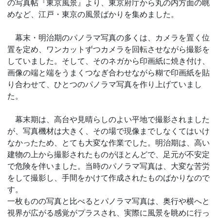
の写真帖『東京風景』より、東京府庁から丸の内方面の眺
めなど、江戸・東京の風景ばかりを集めました。
幕末・明治期のパノラマ写真の多くは、カメラを置く位
置を定め、ワンカットずつカメラを回転させながら撮影を
していました。そして、そのネガから印画紙に焼き付け、
画像の端と端をうまくつなぎ合わせながら糊で印画紙を貼
り合わせて、ひとつのパノラマ写真を作り上げていまし
た。
幕末期は、高台や見晴らしのよい平地で撮影されました
が、写真機材は大きく、その場で現像までしなくてはいけ
なかったため、とても大変な作業でした。明治期は、高い
建物の上から撮影されたものがほとんどで、足元が不安定
で危険を伴いました。当時のパノラマ写真は、大変な苦労
をして撮影し、手間をかけて作成されたものばかりなので
す。
一枚ものの写真と比べるとパノラマ写真は、奥行や横へと
視界が広がる感覚がプラスされ、実際に風景を眺めに行っ