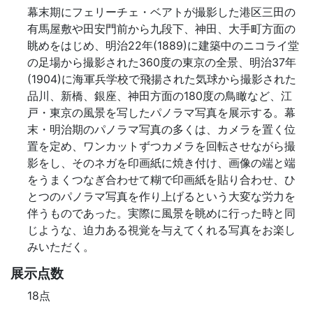
幕末期にフェリーチェ・ベアトが撮影した港区三田の
有馬屋敷や田安門前から九段下、神田、大手町方面の
眺めをはじめ、明治22年(1889)に建築中のニコライ堂
の足場から撮影された360度の東京の全景、明治37年
(1904)に海軍兵学校で飛揚された気球から撮影された
品川、新橋、銀座、神田方面の180度の鳥瞰など、江
戸・東京の風景を写したパノラマ写真を展示する。幕
末・明治期のパノラマ写真の多くは、カメラを置く位
置を定め、ワンカットずつカメラを回転させながら撮
影をし、そのネガを印画紙に焼き付け、画像の端と端
をうまくつなぎ合わせて糊で印画紙を貼り合わせ、ひ
とつのパノラマ写真を作り上げるという大変な労力を
伴うものであった。実際に風景を眺めに行った時と同
じような、迫力ある視覚を与えてくれる写真をお楽し
みいただく。
展示点数
18点