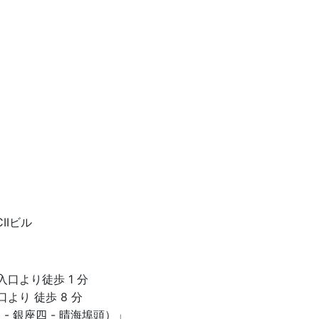
IIビル
口より徒歩 1 分
より 徒歩 8 分
谷 - 銀座四 - 晴海埠頭）」