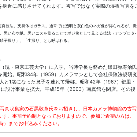
を身近に感じさせてくれます。複写ではなく実際の湿板写真を
写真技法。支持体はガラス。通常では透明と灰白色のネガ像が得られるが、撮
、黒い布や紙、黒いニスを塗ることでポジ像として見える技法（アンブロタ
硝子撮り」、「生撮り」とも呼ばれる。
）
大学（現・東京工芸大学）に入学。当時学長を務めた鎌田弥寿治氏
開始。昭和34年（1959）カメラマンとして会社保険法規研
人と1歳になった息子を連れて帰郷。昭和42年（1967）郷里・
に設け事業を拡大。平成15年（2003）写真館を閉店。その後
に古写真収集家の石黒敬章氏をお招きし、日本カメラ博物館の古写
ます。事前予約制となっておりますので、参加ご希望の方は、
0-17時）までお申込みください。