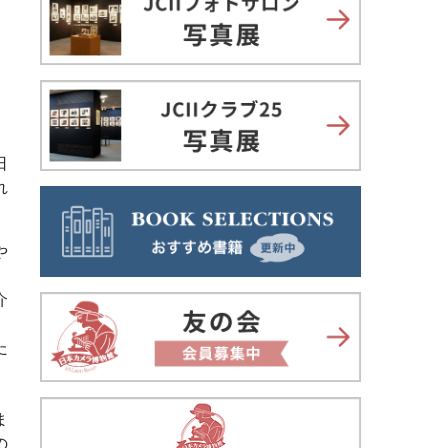
日
れ
や
介
た
ま
の