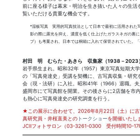
前に座る様子は幕末・明治を生き抜いた人々の生活
覧いただける貴重な機会です。
*湿板写真 実用的写真技法として日本で最初に活用された
影の際に露光を抑え、濃度を低く仕上げたガラスネガの裏に
プ）も考案され、日本では桐箱に入れて保管されていた。「
村田 明 むらた・あきら 収集家（1938－2023
岩手県生まれ。昭和32年（1957）東京写真短期
の「写真発達史」受講を契機に、古写真収集・研究を
会（現・法研）に入社。昭和41年（1966）退職。夫
盛岡市にて写真館を開業。その後さらに2店舗を市内
も熱心に写真発達史の研究調査を行う。
★この展示に合わせて、2026年8月22日（土）
真研究員・井桜直美との
トークショー
を開催いたし
JCIIフォトサロン（03-3261-0300 受付時間1