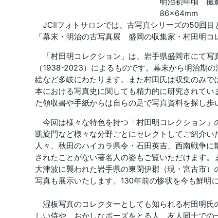
明治初年頃 撮
86×64mm
JCIIフォトサロンでは、古写真シリーズの50回目
「幕末・明治の古写真展 盛岡の収集家・村田明コレク
「村田明コレクション」は、岩手県盛岡市にて写真
（1938-2023）によるものです。幕末から明治
絵など多岐にわたります。また村田氏は収集のみで
本における写真史に関しても精力的に研究されてい
た領収書や手紙からは自らの足で写真資料を探し歩
今回は様々な特色を持つ「村田明コレクション」の
凱旋門など様々な分野ごとにセレクトしてご紹介い
人々、秋田のハイカラ県令・石田英吉、西南戦争に
されたことがない著名人の姿もご覧いただけます。また
大津波に襲われた岩手県の東閉伊郡（現・宮古市）
写真も展示いたします。130年前の惨状を今も鮮明
湿板写真のコレクターとしても知られる村田明氏の
しい侍や、おかしなポーズをとる人、友人同士での