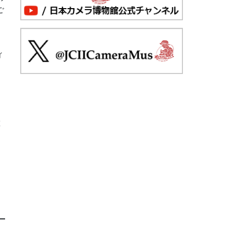
ご
イ
究