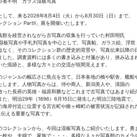
影者不明 ガラス湿板写真
として、来る2026年8月4日（火）から8月30日（日）まで、
ション PartⅡ」展を開催いたします。
館を経営されながら古写真の収集を行っていた村田明氏
期の湿板写真や手札判写真を中心として、写真帖、ガラス絵、浮世
はなく、そのコレクション群の歴史的背景や、写真伝来以降の
ました。調査資料には多くの書き込みと付箋があり、挟み込ま
いた痕跡と、多様な方々との交流が垣間見えます。
ジャンルの幅広さに焦点を当て、日本各地の橋や駅舎、艦船
たします。人物写真からは、侍や商人、新潟美人や、清国の
散った長府の英雄・福原和勝などこれまで古写真ではあまり紹
、明治29年（1896）6月15日に発生した明治三陸地震で、
の海岸付近に位置する宮古町や鍬ヶ崎町の被害状況が記録され
に伝える重要な写真です。
コレクションから、今回は湿板写真もご紹介いたします。勇
一枚や、夫婦で、家族で・・・。多様な人々が写真館のカメラ