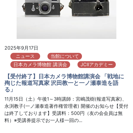
2025年9月17日
ニュース
当館について
日本カメラ博物館 講演会
JCIIアカデミー
【受付終了】日本カメラ博物館講演会 「戦地に
殉じた報道写真家 沢田教一と一ノ瀬泰造を語
る」
11月15日（土）午後1～3時講師：宮嶋茂樹(報道写真家)、
永渕教子(一ノ瀬泰造著作権管理者) 開催のお知らせ【受付
は終了しております】受講料：500円（友の会会員は無
料）※受講券提示でお一人様一回の...