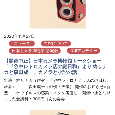
2020年11月27日
ニュース
当館について
日本カメラ博物館 講演会
JCIIアカデミー
【開催中止】日本カメラ博物館トークショー
「『谷中レトロカメラ店の謎日和』より 柊サナ
カと森田成一、カメラと小説の話」
出演：柊サナカ（作家・『谷中レトロカメラ店の謎日和』
著者） 森田成一（俳優・声優） 開催のお知らせ※新
型コロナウイルスの感染リスクを考慮し、開催中止となり
ました受講料：300円（友の会会...