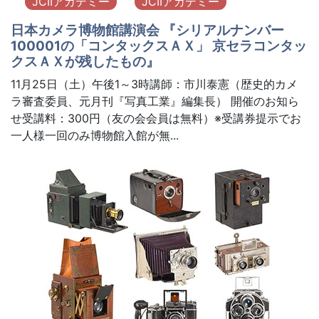
JCIIアカデミー
JCIIアカデミー
日本カメラ博物館講演会 『シリアルナンバー
100001の「コンタックスＡＸ」 京セラコンタッ
クスＡＸが残したもの』
11月25日（土）午後1～3時講師：市川泰憲（歴史的カメ
ラ審査委員、元月刊『写真工業』編集長） 開催のお知ら
せ受講料：300円（友の会会員は無料）※受講券提示でお
一人様一回のみ博物館入館が無...