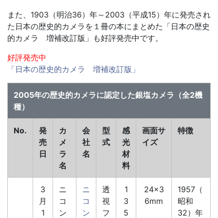
また、1903（明治36）年～2003（平成15）年に発売され
た日本の歴史的カメラを１冊の本にまとめた「日本の歴史
的カメラ 増補改訂版」も好評発売中です。
好評発売中
「日本の歴史的カメラ 増補改訂版」
2005年の歴史的カメラに認定した銀塩カメラ（全2機
種）
No.
発
カ
会
型
感
画面サ
特徴
売
メ
社
式
光
イズ
日
ラ
名
材
名
料
3
ニ
ニ
透
1
24×3
1957（
月
コ
コ
視
3
6mm
昭和
1
ン
ン
フ
5
32）年