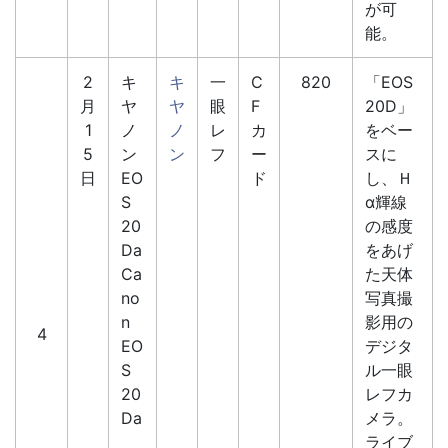
が可
能。
2
キ
キ
一
C
820
「EOS
月
ヤ
ヤ
眼
F
20D」
1
ノ
ノ
レ
カ
をベー
5
ン
ン
フ
ー
スに
日
EO
ド
し、Ｈ
S
α輝線
20
の感度
Da
をあげ
Ca
た天体
no
写真撮
n
影用の
4
EO
デジタ
S
ル一眼
20
レフカ
Da
メラ。
ライブ