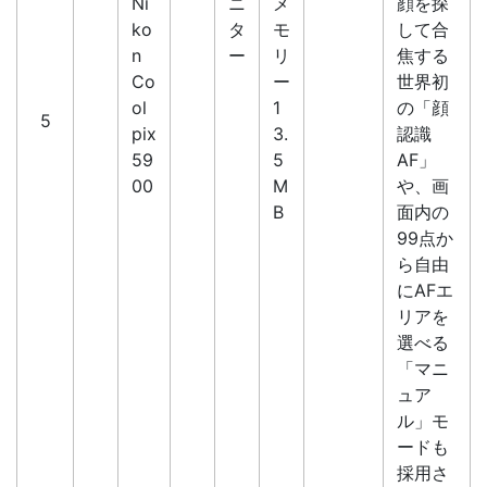
Ni
ニ
メ
顔を探
ko
タ
モ
して合
n
ー
リ
焦する
Co
ー
世界初
ol
1
の「顔
5
pix
3.
認識
59
5
AF」
00
M
や、画
B
面内の
99点か
ら自由
にAFエ
リアを
選べる
「マニ
ュア
ル」モ
ードも
採用さ