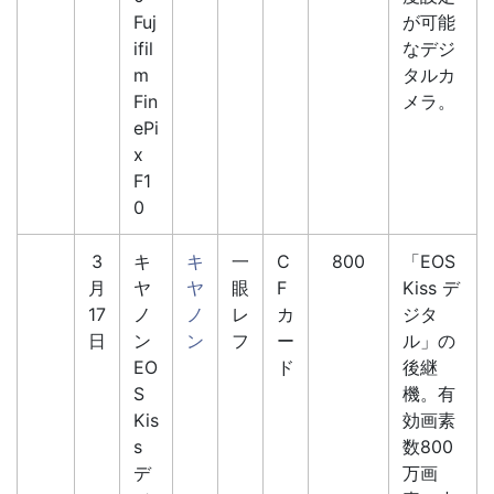
Fuj
が可能
ifil
なデジ
m
タルカ
Fin
メラ。
ePi
x
F1
0
3
キ
キ
一
C
800
「EOS
月
ヤ
ヤ
眼
F
Kiss デ
17
ノ
ノ
レ
カ
ジタ
日
ン
ン
フ
ー
ル」の
EO
ド
後継
S
機。有
Kis
効画素
s
数800
デ
万画