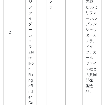
ジ
メ
内蔵し
フ
ラ
た35ミ
ァ
リフォ
イ
ーカル
ダ
プレン
ー
シャッ
2
カ
ターカ
メ
メラ。
ラ
ドイ
Zei
ツ、カ
ss
ール・
Iko
ツァイ
n
ス社と
Ra
の共同
ng
開発・
efi
製造
nd
品。
er
Ca