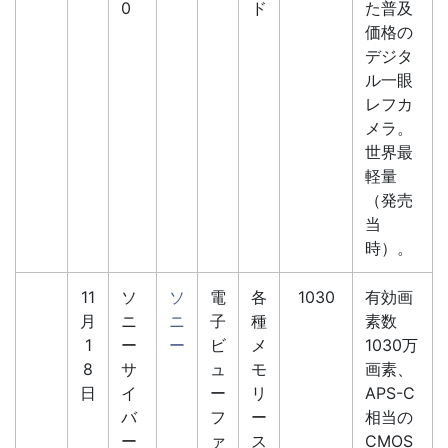
0
ド
た普及
価格の
デジタ
ル一眼
レフカ
メラ。
世界最
軽量
（発売
当
時）。
11
ソ
ソ
電
各
1030
有効画
月
ニ
ニ
子
種
素数
1
ー
ー
ビ
メ
1030万
8
サ
ュ
モ
画素、
日
イ
ー
リ
APS-C
バ
フ
ー
相当の
ー
ァ
ス
CMOS