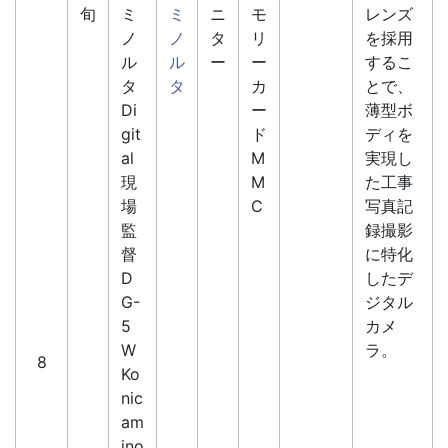
旬
ミ
ミ
ニ
モ
レンズ
ノ
ノ
タ
リ
を採用
ル
ル
ー
ー
するこ
タ
タ
カ
とで、
Di
ー
薄型ボ
git
ド
ディを
al
M
実現し
現
M
た工事
場
C
写真記
監
録撮影
督
に特化
D
したデ
G-
ジタル
5
カメ
W
ラ。
8
Ko
nic
am
ino