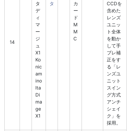
タ
タ
カ
CCDを
デ
ー
含めた
ィ
ド
レンズ
マ
M
ユニッ
ー
M
ト全体
ジ
C
を動か
14
ュ
して手
X1
ブレ補
Ko
正をす
nic
る「レ
am
ンズユ
ino
ニット
lta
スイン
Di
グ方式
ma
アンチ
ge
シェイ
X1
ク」を
採用。