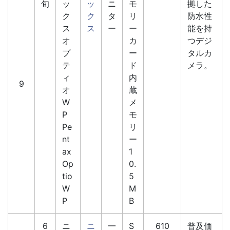
旬
ッ
ッ
ニ
モ
拠した
ク
ク
タ
リ
防水性
ス
ス
ー
ー
能を持
オ
カ
つデジ
プ
ー
タルカ
テ
ド
メラ。
ィ
内
9
オ
蔵
W
メ
P
モ
Pe
リ
nt
ー
ax
1
Op
0.
tio
5
W
M
P
B
6
ニ
ニ
一
S
610
普及価