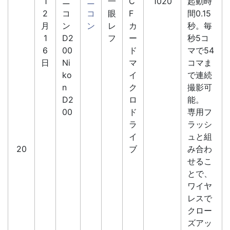
1
ニ
ニ
一
C
1020
起動時
2
コ
コ
眼
F
間0.15
月
ン
ン
レ
カ
秒。毎
1
D2
フ
ー
秒5コ
6
00
ド
マで54
日
Ni
マ
コマま
ko
イ
で連続
n
ク
撮影可
D2
ロ
能。
00
ド
専用フ
ラ
ラッシ
イ
ュと組
20
ブ
み合わ
せるこ
とで、
ワイヤ
レスで
クロー
ズアッ