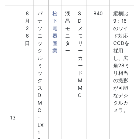
8
パ
松
液
S
840
縦横比
月
ナ
下
晶
D
9：16
2
ソ
電
モ
メ
のワイ
6
ニ
器
ニ
モ
ド対応
日
ッ
産
タ
リ
CCDを
ク
業
ー
ー
採用
ル
カ
し、広
ミ
ー
角28ミ
ッ
ド
リ相当
ク
M
の撮影
ス
M
が可能
D
C
なデジ
M
タルカ
C
メラ。
13
-
LX
1