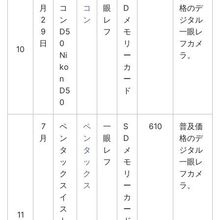
月
コ
コ
眼
D
格のデ
2
ン
ン
レ
メ
ジタル
9
D5
フ
モ
一眼レ
日
0
リ
フカメ
10
Ni
ー
ラ。
ko
カ
n
ー
D5
ド
0
7
ペ
ペ
一
S
610
普及価
月
ン
ン
眼
D
格のデ
タ
タ
レ
メ
ジタル
ッ
ッ
フ
モ
一眼レ
ク
ク
リ
フカメ
ス
ス
ー
ラ。
イ
カ
ス
ー
11