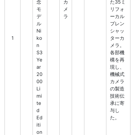
念
カ
た35ミ
モ
メ
リフォ
デ
ラ
ーカル
ル
プレン
Ni
シャッ
1
ko
ターカ
n
メラ。
S3
各部機
Ye
構を再
ar
現し、
20
機械式
00
カメラ
Li
の製造
mi
技術伝
te
承に寄
d
与し
Ed
た。
iti
on