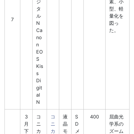
ジ
素、小
タ
型、軽
ル
量化を
7
N
図っ
Ca
た。
no
n
EO
S
Kis
s
Di
git
al
N
3
コ
コ
液
S
400
屈曲光
月
ニ
ニ
晶
D
学系の
下
カ
カ
モ
メ
ズーム