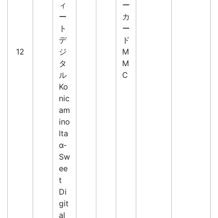
ィ
ー
ー
カ
ト
ー
デ
ド
12
ジ
M
タ
M
ル
C
Ko
nic
am
ino
lta
α-
Sw
ee
t
Di
git
al