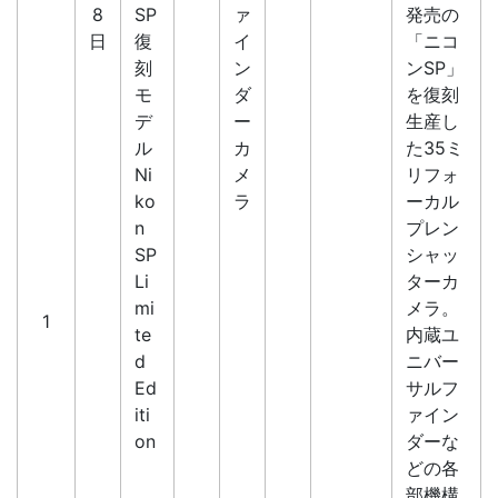
8
SP
ァ
発売の
日
復
イ
「ニコ
刻
ン
ンSP」
モ
ダ
を復刻
デ
ー
生産し
ル
カ
た35ミ
Ni
メ
リフォ
ko
ラ
ーカル
n
プレン
SP
シャッ
Li
ターカ
mi
メラ。
1
te
内蔵ユ
d
ニバー
Ed
サルフ
iti
ァイン
on
ダーな
どの各
部機構