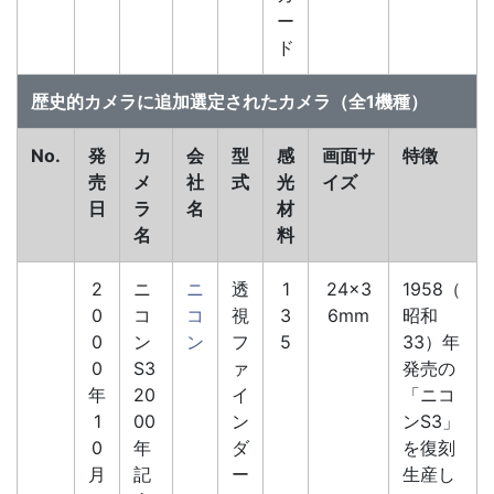
ー
ド
歴史的カメラに追加選定されたカメラ（全1機種）
No.
発
カ
会
型
感
画面サ
特徴
売
メ
社
式
光
イズ
日
ラ
名
材
名
料
2
ニ
ニ
透
1
24×3
1958（
0
コ
コ
視
3
6mm
昭和
0
ン
ン
フ
5
33）年
0
S3
ァ
発売の
年
20
イ
「ニコ
1
00
ン
ンS3」
0
年
ダ
を復刻
月
記
ー
生産し