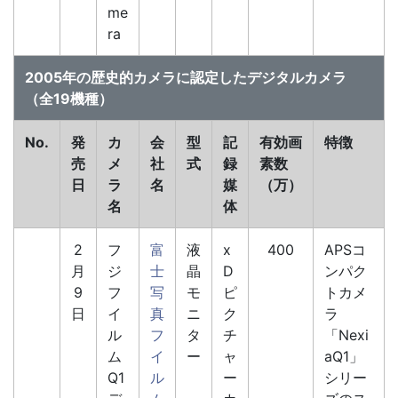
me
ra
2005年の歴史的カメラに認定したデジタルカメラ
（全19機種）
No.
発
カ
会
型
記
有効画
特徴
売
メ
社
式
録
素数
日
ラ
名
媒
（万）
名
体
2
フ
富
液
x
400
APSコ
月
ジ
士
晶
D
ンパク
9
フ
写
モ
ピ
トカメ
日
イ
真
ニ
ク
ラ
ル
フ
タ
チ
「Nexi
ム
イ
ー
ャ
aQ1」
Q1
ル
ー
シリー