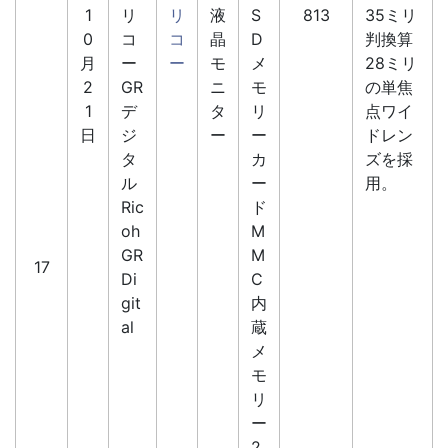
1
リ
リ
液
S
813
35ミリ
0
コ
コ
晶
D
判換算
月
ー
ー
モ
メ
28ミリ
2
GR
ニ
モ
の単焦
1
デ
タ
リ
点ワイ
日
ジ
ー
ー
ドレン
タ
カ
ズを採
ル
ー
用。
Ric
ド
oh
M
GR
M
17
Di
C
git
内
al
蔵
メ
モ
リ
ー
2