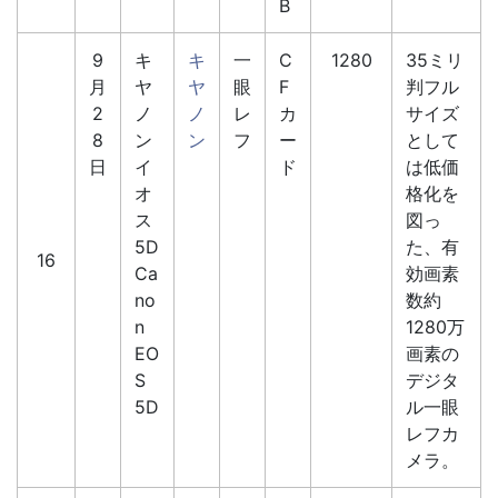
B
9
キ
キ
一
C
1280
35ミリ
月
ヤ
ヤ
眼
F
判フル
2
ノ
ノ
レ
カ
サイズ
8
ン
ン
フ
ー
として
日
イ
ド
は低価
オ
格化を
ス
図っ
5D
た、有
16
Ca
効画素
no
数約
n
1280万
EO
画素の
S
デジタ
5D
ル一眼
レフカ
メラ。