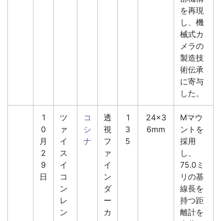
を再現
し、機
械式カ
メラの
製造技
術伝承
に寄与
した。
1
ツ
コ
透
1
24×3
Mマウ
0
ァ
シ
視
3
6mm
ントを
月
イ
ナ
フ
5
採用
2
ス
ァ
し、
9
イ
イ
75.0ミ
日
コ
ン
リの基
ン
ダ
線長を
レ
ー
持つ距
ン
カ
離計を