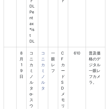
ト
ド
DL
Pe
nt
ax
*is
t
DL
8
コ
コ
一
C
610
普及価
月
ニ
ニ
眼
F
格のデ
1
カ
カ
レ
カ
ジタル
9
ミ
ミ
フ
ー
一眼レ
日
ノ
ノ
ド
フカメ
ル
ル
S
ラ。
タ
タ
D
α-
メ
ス
モ
ウ
リ