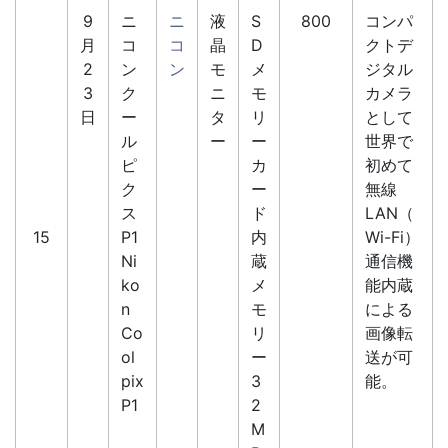
9
ニ
ニ
液
S
800
コンパ
月
コ
コ
晶
D
クトデ
2
ン
ン
モ
メ
ジタル
3
ク
ニ
モ
カメラ
日
ー
タ
リ
として
ル
ー
ー
世界で
ピ
カ
初めて
ク
ー
無線
ス
ド
LAN（
15
P1
内
Wi-Fi）
Ni
蔵
通信機
ko
メ
能内蔵
n
モ
による
Co
リ
画像転
ol
ー
送が可
pix
3
能。
P1
2
M