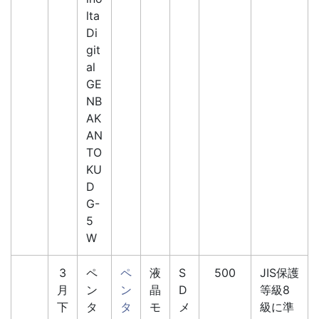
lta
Di
git
al
GE
NB
AK
AN
TO
KU
D
G-
5
W
3
ペ
ペ
液
S
500
JIS保護
月
ン
ン
晶
D
等級8
下
タ
タ
モ
メ
級に準