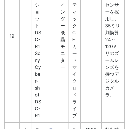
シ
イ
テ
センサ
ョ
ン
ィ
ーを採
ッ
ダ
ッ
用し、
ト
ー
ク
35ミリ
DS
液
C
判換算
19
C-
晶
F
24～
R1
モ
カ
120ミ
So
ニ
ー
リのズ
ny
タ
ド
ームレ
Cy
ー
マ
ンズを
be
イ
持つデ
r-
ク
ジタル
sh
ロ
カメ
ot
ド
ラ。
DS
ラ
C-
イ
R1
ブ