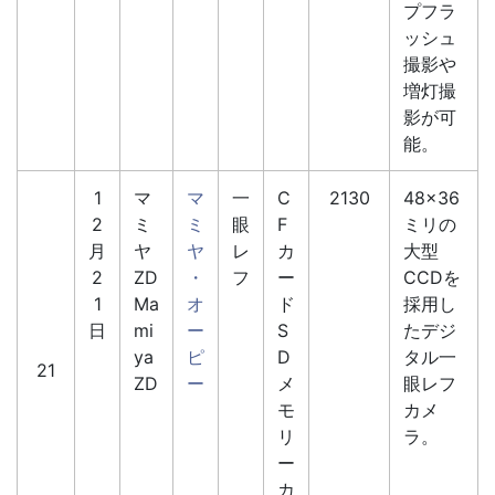
プフラ
ッシュ
撮影や
増灯撮
影が可
能。
1
マ
マ
一
C
2130
48×36
2
ミ
ミ
眼
F
ミリの
月
ヤ
ヤ
レ
カ
大型
2
ZD
・
フ
ー
CCDを
1
Ma
オ
ド
採用し
日
mi
ー
S
たデジ
ya
ピ
D
タル一
21
ZD
ー
メ
眼レフ
モ
カメ
リ
ラ。
ー
カ