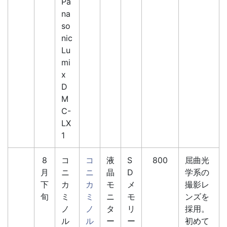
Pa
na
so
nic
Lu
mi
x
D
M
C-
LX
1
8
コ
コ
液
S
800
屈曲光
月
ニ
ニ
晶
D
学系の
下
カ
カ
モ
メ
撮影レ
旬
ミ
ミ
ニ
モ
ンズを
ノ
ノ
タ
リ
採用。
ル
ル
ー
ー
初めて