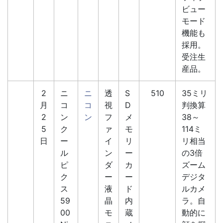
ビュー
モード
機能も
採用。
受注生
産品。
2
ニ
ニ
透
S
510
35ミリ
月
コ
コ
視
D
判換算
2
ン
ン
フ
メ
38～
5
ク
ァ
モ
114ミ
日
ー
イ
リ
リ相当
ル
ン
ー
の3倍
ピ
ダ
カ
ズーム
ク
ー
ー
デジタ
ス
液
ド
ルカメ
59
晶
内
ラ。自
00
モ
蔵
動的に