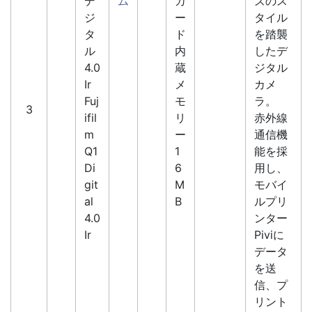
デ
ム
カ
ズのス
ジ
ー
タイル
タ
ド
を踏襲
ル
内
したデ
4.0
蔵
ジタル
Ir
メ
カメ
Fuj
モ
ラ。
3
ifil
リ
赤外線
m
ー
通信機
Q1
1
能を採
Di
6
用し、
git
M
モバイ
al
B
ルプリ
4.0
ンター
Ir
Piviに
データ
を送
信、プ
リント