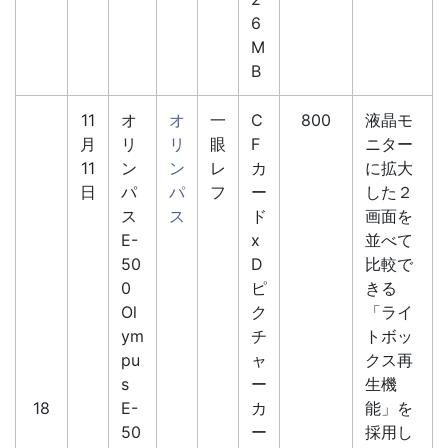
6
M
B
11
オ
オ
一
C
800
液晶モ
月
リ
リ
眼
F
ニター
11
ン
ン
レ
カ
に拡大
日
パ
パ
フ
ー
した２
ス
ス
ド
画面を
E-
x
並べて
50
D
比較で
0
ピ
きる
Ol
ク
「ライ
ym
チ
トボッ
pu
ャ
クス再
s
ー
生機
18
E-
カ
能」を
50
ー
採用し