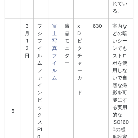
れてい
る。
3
フ
富
液
x
630
室内な
月
ジ
士
晶
D
どの暗
1
フ
写
モ
ピ
いシー
2
イ
真
ニ
ク
ンでも
日
ル
フ
タ
チ
ストロ
ム
イ
ー
ャ
ボを使
フ
ル
ー
用しな
ァ
ム
カ
いで自
イ
ー
然な撮
ン
ド
影を可
ピ
能にす
ッ
る実用
6
ク
的な
ス
ISO160
F1
0の感
0
度設定