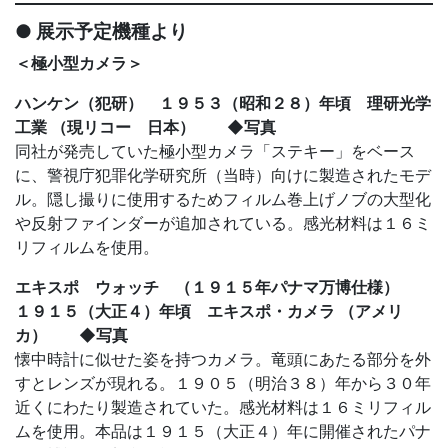
● 展示予定機種より
＜極小型カメラ＞
ハンケン（犯研） １９５３（昭和２８）年頃 理研光学
工業 （現リコー 日本） ◆写真
同社が発売していた極小型カメラ「ステキー」をベース
に、警視庁犯罪化学研究所（当時）向けに製造されたモデ
ル。隠し撮りに使用するためフィルム巻上げノブの大型化
や反射ファインダーが追加されている。感光材料は１６ミ
リフィルムを使用。
エキスポ ウォッチ （１９１５年パナマ万博仕様）
１９１５（大正４）年頃 エキスポ・カメラ （アメリ
カ） ◆写真
懐中時計に似せた姿を持つカメラ。竜頭にあたる部分を外
すとレンズが現れる。１９０５（明治３８）年から３０年
近くにわたり製造されていた。感光材料は１６ミリフィル
ムを使用。本品は１９１５（大正４）年に開催されたパナ