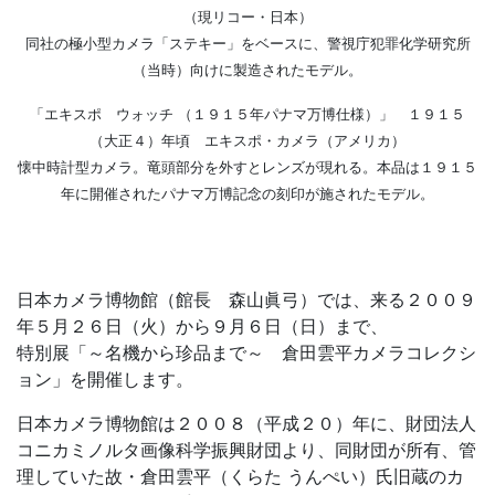
（現リコー・日本）
同社の極小型カメラ「ステキー」をベースに、警視庁犯罪化学研究所
（当時）向けに製造されたモデル。
「エキスポ ウォッチ （１９１５年パナマ万博仕様）」 １９１５
（大正４）年頃 エキスポ・カメラ（アメリカ）
懐中時計型カメラ。竜頭部分を外すとレンズが現れる。本品は１９１５
年に開催されたパナマ万博記念の刻印が施されたモデル。
日本カメラ博物館（館長 森山眞弓）では、来る２００９
年５月２６日（火）から９月６日（日）まで、
特別展「～名機から珍品まで～ 倉田雲平カメラコレクシ
ョン」を開催します。
日本カメラ博物館は２００８（平成２０）年に、財団法人
コニカミノルタ画像科学振興財団より、同財団が所有、管
理していた故・倉田雲平（くらた うんぺい）氏旧蔵のカ