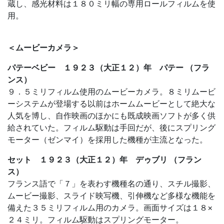
蔵し、感光材料は１８０ミリ幅の専用ロールフィルムを使
用。
＜ムービーカメラ＞
パテーベビー １９２３（大正１２）年 パテー （フラ
ンス）
９．５ミリフィルム使用のムービーカメラ。８ミリムービ
ーシステムが登場する以前はホームムービーとして絶大な
人気を博し、自作映画のほかにも既成映画ソフトが多く供
給されていた。フィルム駆動は手回だが、後にスプリング
モーター（ゼンマイ）を採用した機種が主流となった。
セット １９２３（大正１２）年 デゥブリ （フラン
ス）
フランス語で「７」を表わす機種名の通り、スチル撮影、
ムービー撮影、スライド映写機、引伸機など多様な機能を
備えた３５ミリフィルム用のカメラ。画面サイズは１８×
２４ミリ。フィルム駆動はスプリングモーター。