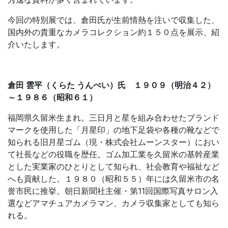
今回の特別展では、倉田氏が生前情熱を注いで収集した、
国内外の貴重なカメラコレクション約１５０点を展示、紹
介いたします。
倉田 雲平（くらた うんぺい）氏 １９０９（明治４２）
～１９８６（昭和６１）
福岡県久留米生まれ。三日月と星を組み合わせたブランド
マークを使用した「月星印」の地下足袋や各種の靴などで
知られる旧月星ゴム（現・株式会社ムーンスター）におい
て社長などの役職を歴任。ゴム加工業を久留米の基幹産業
とした実業家のひとりとして知られ、社会教育や福祉など
へも貢献した。１９８０（昭和５５）年には久留米市の名
誉市民に推挙。朝日新聞社主催・第11回国際写真サロン入
選などアマチュアカメラマン、カメラ収集家としても知ら
れる。