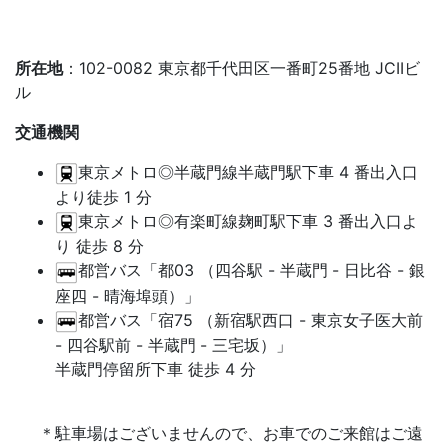
所在地
：102-0082 東京都千代田区一番町25番地 JCIIビ
ル
交通機関
東京メトロ◎半蔵門線半蔵門駅下車 4 番出入口
より徒歩 1 分
東京メトロ◎有楽町線麹町駅下車 3 番出入口よ
り 徒歩 8 分
都営バス「都03 （四谷駅 - 半蔵門
- 日比谷 - 銀
座四 - 晴海埠頭）」
都営バス「宿75 （新宿駅西口 - 東京女子医大前
- 四谷駅前 - 半蔵門
- 三宅坂）」
半蔵門停留所下車 徒歩 4 分
駐車場はございませんので、お車でのご来館はご遠