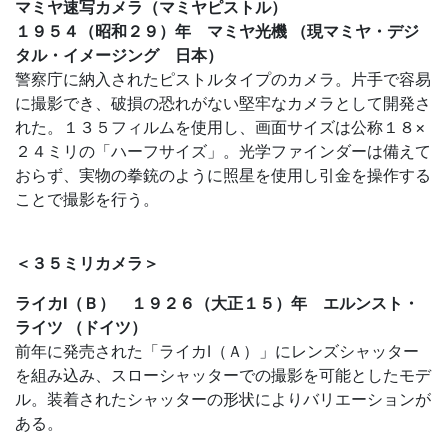
マミヤ速写カメラ（マミヤピストル）
１９５４（昭和２９）年 マミヤ光機 （現マミヤ・デジ
タル・イメージング 日本）
警察庁に納入されたピストルタイプのカメラ。片手で容易
に撮影でき、破損の恐れがない堅牢なカメラとして開発さ
れた。１３５フィルムを使用し、画面サイズは公称１８×
２４ミリの「ハーフサイズ」。光学ファインダーは備えて
おらず、実物の拳銃のように照星を使用し引金を操作する
ことで撮影を行う。
＜３５ミリカメラ＞
ライカⅠ（Ｂ） １９２６（大正１５）年 エルンスト・
ライツ （ドイツ）
前年に発売された「ライカⅠ（Ａ）」にレンズシャッター
を組み込み、スローシャッターでの撮影を可能としたモデ
ル。装着されたシャッターの形状によりバリエーションが
ある。