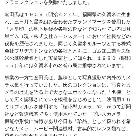
メラコレクションを受贈いたしました。
倉田氏は１９０９（明治４２）年、福岡県の久留米に生ま
れ、三日月と星を組み合わせたブランドマークを使用した
「月星印」の地下足袋や各種の靴などで知られている旧月
星ゴム（現・株式会社ムーンスター）において社長などの
役職を歴任されました。同じく久留米をルーツとする株式
会社ブリヂストンなどの各社とともに、ゴム加工業を久留
米の基幹産業とした実業家として知られ、１９８０（昭和
５５）年には久留米市の名誉市民に推挙されています。
事業の一方で倉田氏は、趣味として写真撮影や内外のカメ
ラ収集を行っていました。氏のコレクションは、写真とカ
メラの歴史を語る上で大きなエポックになった「名機」と
して広く認識されている機種をはじめとして、映画用１６
ミリフィルムを使用する「極小型カメラ」や、かつて新聞
社など報道機関で多く使用されていた「プレスカメラ」、
機能や形状に特徴があり今日も「珍品」として扱われる希
少なカメラ、ムービー関連機材、古典的なレンズ類など、
秀逸な資料が多く含まれています。